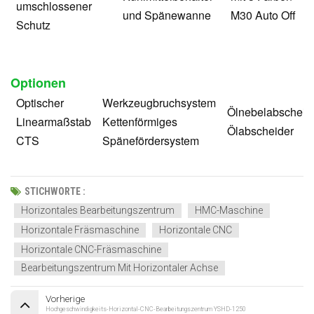
umschlossener
und Spänewanne
M30 Auto Off
Schutz
Optionen
Optischer
Werkzeugbruchsystem
Ölnebelabscheid
Linearmaßstab
Kettenförmiges
Ölabscheider
CTS
Spänefördersystem
STICHWORTE :
Horizontales Bearbeitungszentrum
HMC-Maschine
Horizontale Fräsmaschine
Horizontale CNC
Horizontale CNC-Fräsmaschine
Bearbeitungszentrum Mit Horizontaler Achse
Vorherige
Hochgeschwindigkeits-Horizontal-CNC-Bearbeitungszentrum YSHD-1250