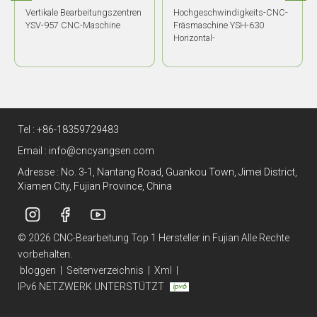
Vertikale Bearbeitungszentren
Hochgeschwindigkeits-CNC-
YSV-957 CNC-Maschine
Fräsmaschine YSH-630
Horizontal-
Bearbeitungszentrum
Tel :
+86-18359729483
Email :
info@cncyangsen.com
Adresse : No. 3-1, Nantang Road, Guankou Town, Jimei District,
Xiamen City, Fujian Province, China
© 2026 CNC-Bearbeitung Top 1 Hersteller in Fujian Alle Rechte
vorbehalten.
bloggen
|
Seitenverzeichnis
|
Xml
|
IPv6 NETZWERK UNTERSTÜTZT