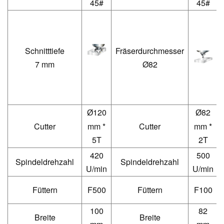
45#
45#
Schnitttiefe
Fräserdurchmesser
7 mm
Ø82
120
82
Ø
Ø
Cutter
mm *
Cutter
mm *
5T
2T
420
500
Spindeldrehzahl
Spindeldrehzahl
U/min
U/min
Füttern
F500
Füttern
F100
100
82
Breite
Breite