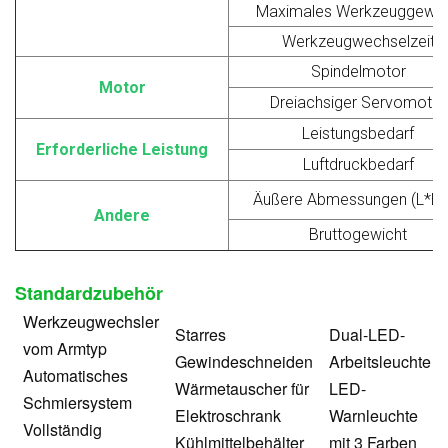
Maximales Werkzeuggewic
Werkzeugwechselzeit
Spindelmotor
Motor
Dreiachsiger Servomotor
Leistungsbedarf
Erforderliche Leistung
Luftdruckbedarf
Äußere Abmessungen (L*B*
Andere
Bruttogewicht
Standardzubehör
Werkzeugwechsler
Starres
Dual-LED-
vom Armtyp
Gewindeschneiden
Arbeitsleuchte
Automatisches
Wärmetauscher für
LED-
Schmiersystem
Elektroschrank
Warnleuchte
Vollständig
Kühlmittelbehälter
mit 3 Farben