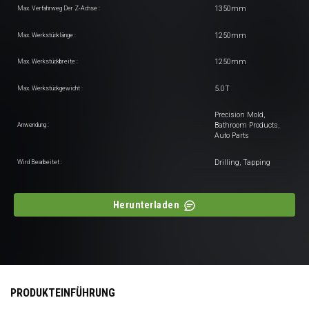
1350mm
Max. Verfahrweg Der Z-Achse :
1250mm
Max. Werkstücklänge :
1250mm
Max. Werkstückbreite :
5.0T
Max. Werkstückgewicht :
Precision Mold,
Bathroom Products,
Anwendung :
Auto Parts
Drilling, Tapping
Wird Bearbeitet :
Herunterladen
PRODUKTEINFÜHRUNG