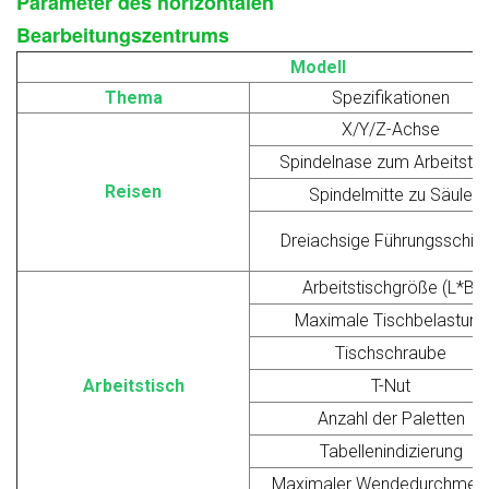
Parameter des horizontalen
Bearbeitungszentrums
Modell
Thema
Spezifikationen
X/Y/Z-Achse
Spindelnase zum Arbeitstis
Reisen
Spindelmitte zu Säule
Dreiachsige Führungsschie
Arbeitstischgröße (L*B)
Maximale Tischbelastung
Tischschraube
Arbeitstisch
T-Nut
Anzahl der Paletten
Tabellenindizierung
Maximaler Wendedurchmes