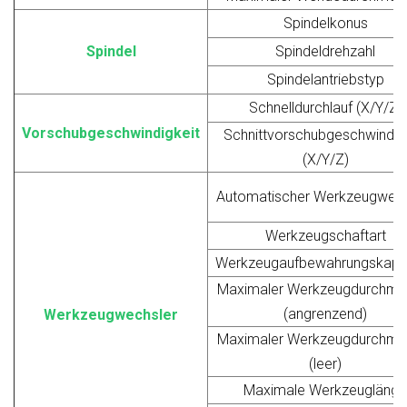
Spindelkonus
Spindel
Spindeldrehzahl
Spindelantriebstyp
Schnelldurchlauf (X/Y/Z)
Vorschubgeschwindigkeit
Schnittvorschubgeschwindigk
(X/Y/Z)
Automatischer Werkzeugwech
Werkzeugschaftart
Werkzeugaufbewahrungskapaz
Maximaler Werkzeugdurchme
(angrenzend)
Werkzeugwechsler
Maximaler Werkzeugdurchme
(leer)
Maximale Werkzeuglänge