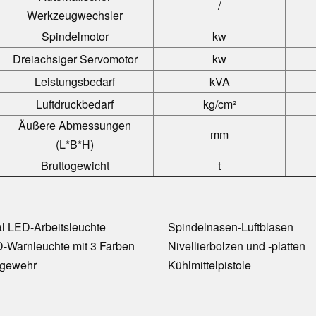
/
Werkzeugwechsler
Spindelmotor
kw
Dreiachsiger Servomotor
kw
Leistungsbedarf
kVA
Luftdruckbedarf
kg/cm²
Äußere Abmessungen
mm
(L*B*H)
Bruttogewicht
t
l LED-Arbeitsleuchte
Spindelnasen-Luftblasen
-Warnleuchte mit 3 Farben
Nivellierbolzen und -platten
tgewehr
Kühlmittelpistole