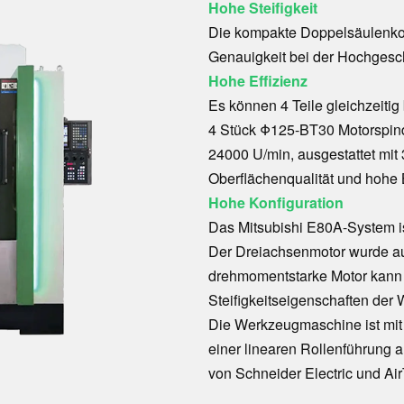
Hohe Steifigkeit
Die kompakte Doppelsäulenkons
Genauigkeit bei der Hochgesc
Hohe Effizienz
Es können 4 Teile gleichzeitig
4 Stück Φ125-BT30 Motorspind
24000 U/min, ausgestattet mi
Oberflächenqualität und hohe 
Hohe Konfiguration
Das Mitsubishi E80A-System ist
Der Dreiachsenmotor wurde au
drehmomentstarke Motor kann 
Steifigkeitseigenschaften de
Die Werkzeugmaschine ist mit
einer linearen Rollenführung
von Schneider Electric und Ai