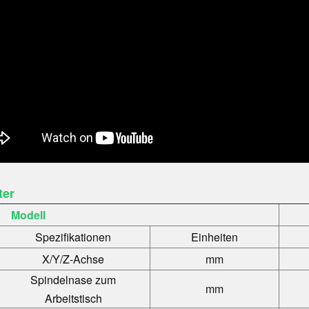
ter
Modell
Spezifikationen
Einheiten
X/Y/Z-Achse
mm
Spindelnase zum
mm
Arbeitstisch