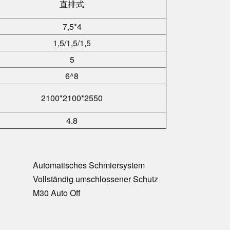
直排式
7,5*4
1,5/1,5/1,5
5
6^8
2100*2100*2550
4.8
Automatisches Schmiersystem
Vollständig umschlossener Schutz
M30 Auto O
ff