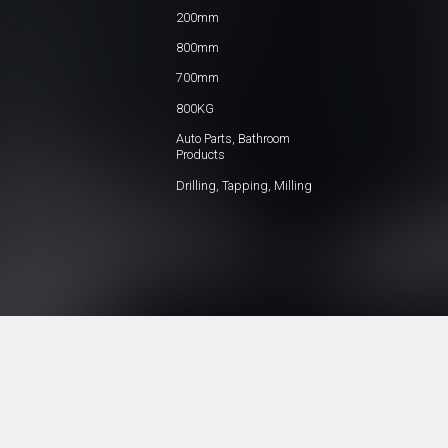
200mm
800mm
700mm
800KG
Auto Parts, Bathroom
Products
Drilling, Tapping, Milling