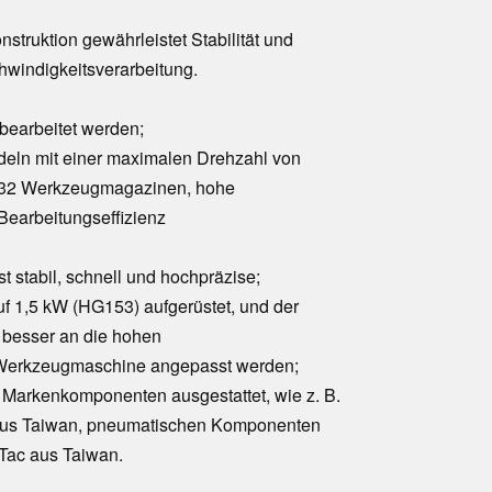
truktion gewährleistet Stabilität und
hwindigkeitsverarbeitung.
 bearbeitet werden;
eln mit einer maximalen Drehzahl von
t 32 Werkzeugmagazinen, hohe
Bearbeitungseffizienz
 stabil, schnell und hochpräzise;
f 1,5 kW (HG153) aufgerüstet, und der
besser an die hohen
r Werkzeugmaschine angepasst werden;
 Markenkomponenten ausgestattet, wie z. B.
 aus Taiwan, pneumatischen Komponenten
rTac aus Taiwan.