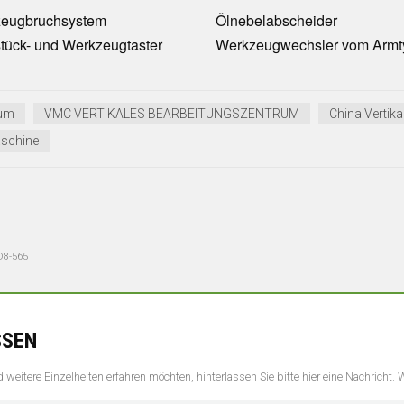
eugbruchsystem
Ölnebelabscheider
tück- und Werkzeugtaster
Werkzeugwechsler vom Armt
rum
VMC VERTIKALES BEARBEITUNGSZENTRUM
China Vertik
aschine
D8-565
SSEN
weitere Einzelheiten erfahren möchten, hinterlassen Sie bitte hier eine Nachricht.