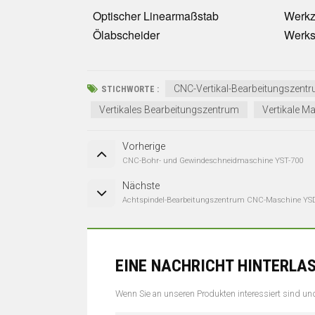
Optischer Linearmaßstab
Werkz
Ölabscheider
Werks
CNC-Vertikal-Bearbeitungszent
STICHWORTE :
Vertikales Bearbeitungszentrum
Vertikale M
Vorherige
CNC-Bohr- und Gewindeschneidmaschine YST-700
Nächste
Achtspindel-Bearbeitungszentrum CNC-Maschine YS
EINE NACHRICHT HINTERLA
Wenn Sie an unseren Produkten interessiert sind und 