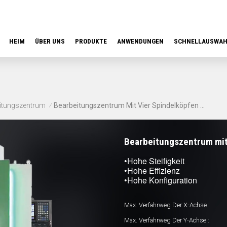
HEIM
ÜBER UNS
PRODUKTE
ANWENDUNGEN
SCHNELLAUSWA
eitungszentrum
Bearbeitungszentrum Mit Vier Spindelköpfen (VMC) YSD4-260
/
Bearbeitungszentrum mit
•Hohe Steifigkeit
•Hohe Effizienz
•Hohe Konfiguration
Max. Verfahrweg Der X-Achse :
Max. Verfahrweg Der Y-Achse :