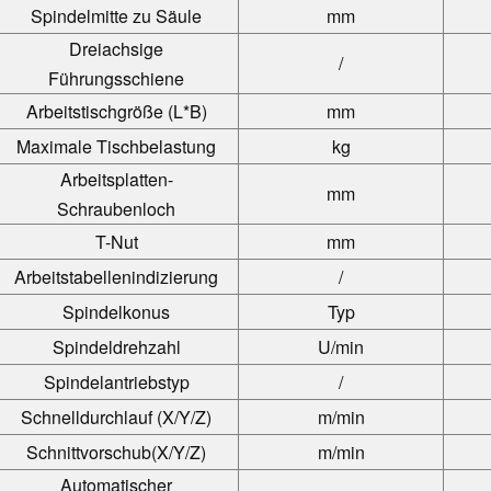
Spindelmitte zu Säule
mm
Dreiachsige
/
Führungsschiene
Arbeitstischgröße (L*B)
mm
Maximale Tischbelastung
kg
Arbeitsplatten-
mm
Schraubenloch
T-Nut
mm
Arbeitstabellenindizierung
/
Spindelkonus
Typ
Spindeldrehzahl
U/min
Spindelantriebstyp
/
Schnelldurchlauf (X/Y/Z)
m/min
Schnittvorschub
(X/Y/Z)
m/min
Automatischer