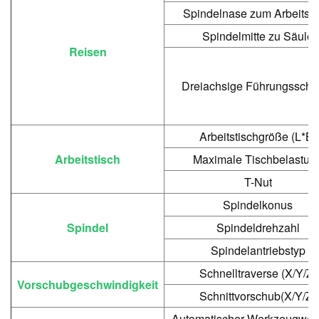
Spindelnase zum Arbeitsti
Spindelmitte zu Säule
Reisen
Dreiachsige Führungsschi
Arbeitstischgröße (L*B)
Arbeitstisch
Maximale Tischbelastun
T-Nut
Spindelkonus
Spindel
Spindeldrehzahl
Spindelantriebstyp
Schnelltraverse (X/Y/Z)
Vorschubgeschwindigkeit
Schnittvorschub
(X/Y/Z)
Automatischer Werkzeugwec