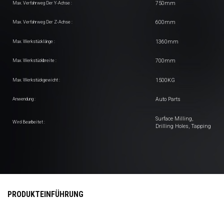
750mm
Max. Verfahrweg Der Y-Achse :
600mm
Max. Verfahrweg Der Z-Achse :
1360mm
Max. Werkstücklänge :
700mm
Max. Werkstückbreite :
1500KG
Max. Werkstückgewicht :
Auto Parts
Anwendung :
Surface Milling,
Wird Bearbeitet :
Drilling Holes, Tapping
PRODUKTEINFÜHRUNG