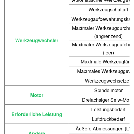
Werkzeugschaftart
Werkzeugaufbewahrungskapa
Maximaler Werkzeugdurchm
(angrenzend)
Werkzeugwechsler
Maximaler Werkzeugdurchm
(leer)
Maximale Werkzeugläng
Maximales Werkzeuggewi
Werkzeugwechselzeit
Spindelmotor
Motor
Dreiachsiger Seiw-Moto
Leistungsbedarf
Erforderliche Leistung
Luftdruckbedarf
Äußere Abmessungen (L*B
Andere