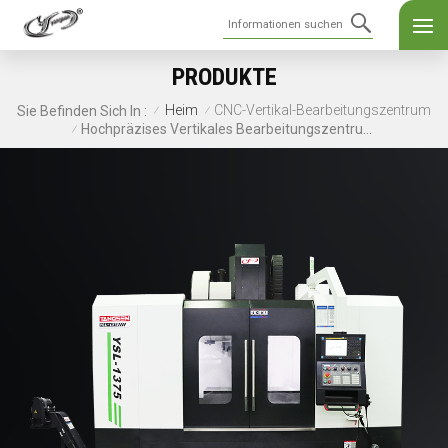
PRODUKTE
Heim
CNC-Vertikal-Bearbeitungszentrum
Sie Befinden Sich In :
/
/
Hochpräzises Vertikales Bearbeitungszentrum YSL-1375
/