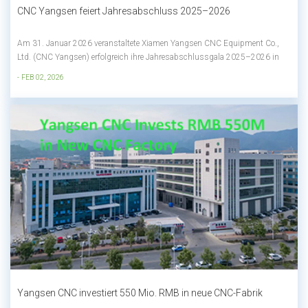
CNC Yangsen feiert Jahresabschluss 2025–2026
Am 31. Januar 2026 veranstaltete Xiamen Yangsen CNC Equipment Co.,
Ltd. (CNC Yangsen) erfolgreich ihre Jahresabschlussgala 2025–2026 in
Xiamen, bei der Mitarbeiter aus dem gesamten Unternehmen
- FEB 02, 2026
zusammenkamen, um Erfolge zu feiern, herausragende Leistungen zu
würdigen und einem neuen Kapitel des Wachs...
Yangsen CNC investiert 550 Mio. RMB in neue CNC-Fabrik