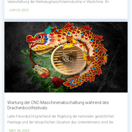
Veranstaltung der Werkzeugmaschinenindustrie in Westchina. Ihr
Schwerpunkt liegt auf intelligenter Fertigung, High-End-Ausrüstung,
- JUN 05, 2025
Präzisionsbearbeitung und anderen Bereichen und bietet Ausstellern und
Fachbesuchern eine Plattform für...
Wartung der CNC-Maschinenabschaltung während des
Drachenbootfestivals
Liebe Freunde,Entsprechend der Regelung der nationalen gesetzlichen
Feiertage und der tatsächlichen Situation des Unternehmens wird die
Regelung des Drachenbootfest-Feiertags im Jahr 2024 hiermit wie folgt
- MAY 28, 2025