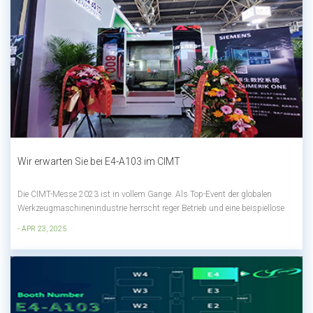
Wir erwarten Sie bei E4-A103 im CIMT
Die CIMT-Messe 2023 ist in vollem Gange. Als Top-Event der globalen
Werkzeugmaschinenindustrie herrscht reger Betrieb und eine beispiellose
Hitze! Bei diesem Fest der Technologie und Innovation wird der Stand von
- APR 23, 2025
Yangsen (E4-A103) mit seinem intelligenten Bearbeitungszentrum mit
fünfachsiger Verkett...