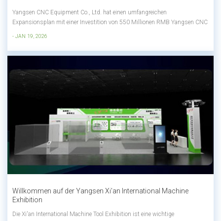
Yangsen CNC Equipment Co., Ltd. hat einen umfangreichen
Expansionsplan mit einer Investition von 550 Millionen RMB Yangsen CNC
errichtet eine neue CNC-Fertigungsanlage im Bezirk Jimei in Xiamen. Diese
- JAN 19, 2026
strategische Investition ist ein wichtiger Schritt zur Stärkung der
Produktionskapazität, des Ferti...
Willkommen auf der Yangsen Xi'an International Machine
Exhibition
Die Xi'an International Machine Tool Exhibition ist eine wichtige