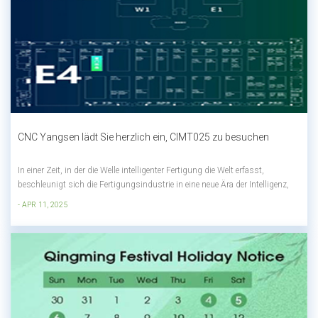
CNC Yangsen lädt Sie herzlich ein, CIMT025 zu besuchen
In einer Zeit, in der die Welle intelligenter Fertigung die Welt erfasst,
beschleunigt sich die Fertigungsindustrie in eine neue Ära der Intelligenz,
Ökologisierung und High-End-Entwicklung. Technologische Innovation und
- APR 11, 2025
industrielle Modernisierung sind zu den wichtigsten Motoren der
Unternehmensent...