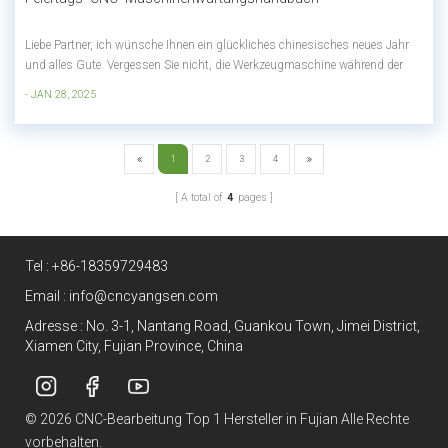
Liebe Partner, ich wünsche Ihnen ein glückliches chinesisches neues Jahr
und alles Gute. Vergessen Sie nicht, die Werkzeugmaschine während der
Ferien zu pflegen.WartungsbescheidReinigung und AufräumenReinigen Sie
- JAN 28, 2025
das interne und externe Zubehör der Werkzeugmaschine, halten Sie die
Werkzeugmaschine s...
1
2
3
4
A total of
4
pages
Tel :
+86-18359729483
Email :
info@cncyangsen.com
Adresse : No. 3-1, Nantang Road, Guankou Town, Jimei District,
Xiamen City, Fujian Province, China
© 2026 CNC-Bearbeitung Top 1 Hersteller in Fujian Alle Rechte
vorbehalten.