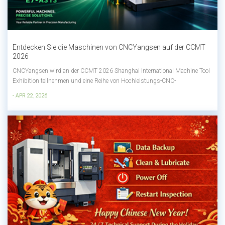
Entdecken Sie die Maschinen von CNCYangsen auf der CCMT
2026
CNCYangsen wird an der CCMT 2026 Shanghai International Machine Tool
Exhibition teilnehmen und eine Reihe von Hochleistungs-CNC-
Bearbeitungszentren präsentieren, die für die Bearbeitung hochpräziser,
- APR 22, 2026
schwerer und komplexer Teile konzipiert sind.Auf dieser Ausstellung
präsentieren wir Lösungen, die s...