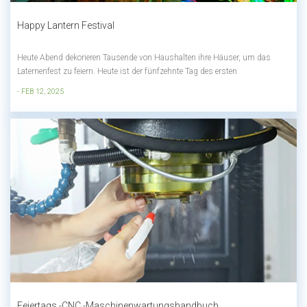
Happy Lantern Festival
Heute Abend dekorieren Tausende von Haushalten ihre Häuser, um das
Laternenfest zu feiern. Heute ist der fünfzehnte Tag des ersten
Mondmonats, und wir begrüßen das Laternenfest des Jahres der
- FEB 12, 2025
Schlange.Das Lantern Festival ist auch als Shangyuan Festival bekannt. Der
erste Monat des Mondkalenders ist...
Feiertags -CNC -Maschinenwartungshandbuch