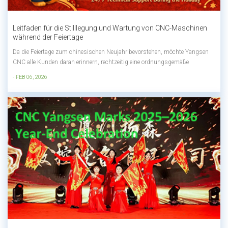
Leitfaden für die Stilllegung und Wartung von CNC-Maschinen
während der Feiertage
Da die Feiertage zum chinesischen Neujahr bevorstehen, möchte Yangsen
CNC alle Kunden daran erinnern, rechtzeitig eine ordnungsgemäße
Inspektion und Wartung ihrer CNC-Maschinen durchzuführen.Eine gut
- FEB 06, 2026
geplante Wartung während der Betriebsferien trägt dazu bei, einen stabilen
Maschinenbetrieb, eine lä...