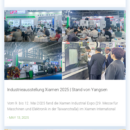
bekannt gegeben:Ferienzeit:Der 31. Mai 2025 (Samstag) bis 2. Juni
(Montag) ist drei Tage lang...
Industrieausstellung Xiamen 2025 | Stand von Yangsen
Vom 9. bis 12. Mai 2025 fand die Xiamen Industrial Expo (29. Messe für
Maschinen und Elektronik in der Taiwanstraße) im Xiamen International
Expo Center (Xiang'an) statt! Yangsen CNC präsentierte sich am Stand
- MAY 13, 2025
1368 in Halle 1. Auf dieser Messe präsentierte Yangsen eine Vielzahl von
Produkten und vie...