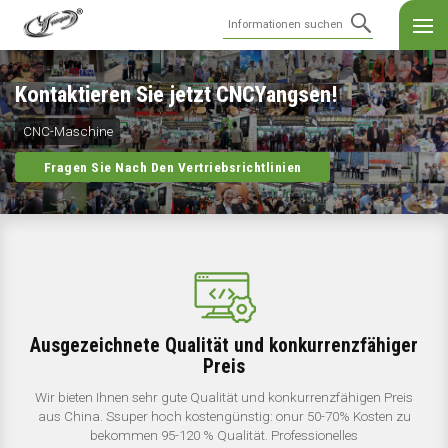
Yangsen: Ihr Partner für intelligente CNC-
Kontaktieren Sie jetzt CNCYangsen!
Yangsen CNC-Maschinenfabrik
Maschinen
CNC-Maschine
CNC-Maschine | Fräsmaschine | Drehmaschine
CNC-Maschine | Fräsmaschine | Drehmaschine
Fragen Sie Nach Den Vertriebsrichtlinien
Fragen Sie Nach Den Vertriebsrichtlinien
Fragen Sie Nach Den Vertriebsrichtlinien
Ausgezeichnete Qualität und konkurrenzfähiger
Preis
Wir bieten Ihnen sehr gute Qualität und konkurrenzfähigen Preis
aus China. Ssuper hoch kostengünstig: onur 50-70% Kosten zu
bekommen 95-120 % Qualität. Professionelles