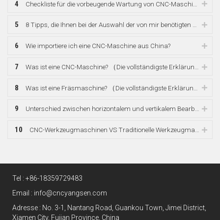
4
Checkliste für die vorbeugende Wartung von CNC-Maschinen
5
8 Tipps, die Ihnen bei der Auswahl der von mir benötigten CNC-Maschine helfen.
6
Wie importiere ich eine CNC-Maschine aus China?
7
Was ist eine CNC-Maschine? （Die vollständigste Erklärung）
8
Was ist eine Fräsmaschine? （Die vollständigste Erklärung）
9
Unterschied zwischen horizontalem und vertikalem Bearbeitungszentrum?
10
CNC-Werkzeugmaschinen VS Traditionelle Werkzeugmaschinen
Tel :
+86-18359729483
Email :
info@cncyangsen.com
Adresse : No. 3-1, Nantang Road, Guankou Town, Jimei District,
Xiamen City, Fujian Province, China