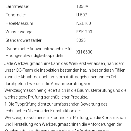
Lärmmesser
1350A
Tonometer
U-507
Hebel-Messuhr
NZL160
Wasserwaage
FSK-200
Standardwertzähler
3325
Dynamische Auswuchtmaschine für
XH-8630
Hochgeschwindigkeitsspindeln
Jede Werkzeugmaschine kann das Werk erst verlassen, nachdem
unser QC-Team die Inspektion bestanden hat. In besonderen Fällen
kann die Abnahme auch am vom Auftraggeber benannten Ort
durchgeführt werden. Die Abnahmeprüfung von
Werkzeugmaschinen gliedert sich in die Baumusterprüfung und die
werkseigene Prüfung serienüblicher Produkte.
1. Die Typprüfung dient zur umfassenden Bewertung des
technischen Niveaus der Konstruktion der
Werkzeugmaschinenstruktur und zur Prüfung, ob die Konstruktion
und Herstellung von Werkzeugmaschinen die Anforderungen der
Kunden erfüllen können und ob sie die Anforderungen der