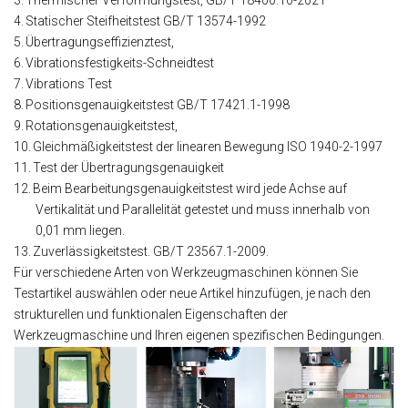
3.
Thermischer Verformungstest, GB/T 18400.10-2021
4.
Statischer Steifheitstest GB/T 13574-1992
5.
Übertragungseffizienztest,
6.
Vibrationsfestigkeits-Schneidtest
7.
Vibrations Test
8.
Positionsgenauigkeitstest GB/T 17421.1-1998
9.
Rotationsgenauigkeitstest,
10.
Gleichmäßigkeitstest der linearen Bewegung ISO 1940-2-1997
11.
Test der Übertragungsgenauigkeit
12.
Beim Bearbeitungsgenauigkeitstest wird jede Achse auf
Vertikalität und Parallelität getestet und muss innerhalb von
0,01 mm liegen.
13.
Zuverlässigkeitstest. GB/T 23567.1-2009.
Für verschiedene Arten von Werkzeugmaschinen können Sie
Testartikel auswählen oder neue Artikel hinzufügen, je nach den
strukturellen und funktionalen Eigenschaften der
Werkzeugmaschine und Ihren eigenen spezifischen Bedingungen.