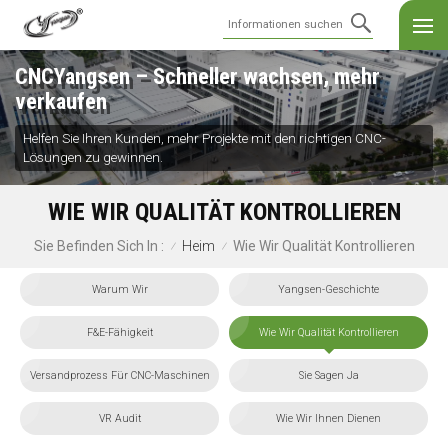
CNCYangsen – Schneller wachsen, mehr
verkaufen
Helfen Sie Ihren Kunden, mehr Projekte mit den richtigen CNC-
Lösungen zu gewinnen.
WIE WIR QUALITÄT KONTROLLIEREN
Heim
Wie Wir Qualität Kontrollieren
Sie Befinden Sich In :
/
/
Warum Wir
Yangsen-Geschichte
F&E-Fähigkeit
Wie Wir Qualität Kontrollieren
Versandprozess Für CNC-Maschinen
Sie Sagen Ja
VR Audit
Wie Wir Ihnen Dienen