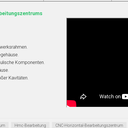
beitungszentrums
ebwerksrahmen.
begehäuse.
aulische Komponenten.
äuse.
ßer Kavitäten.
rum
Hmc-Bearbeitung
CNC-Horizontal-Bearbeitungszentrum