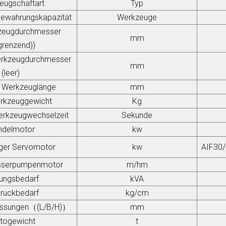
eugschaftart
Typ
ewahrungskapazität
Werkzeuge
zeugdurchmesser
mm
grenzend)
)
erkzeugdurchmesser
mm
(leer)
 Werkzeuglänge
mm
rkzeuggewicht
Kg
erkzeugwechselzeit
Sekunde
ndelmotor
kw
iger Servomotor
kw
AIF
3
0
sserpumpenmotor
m/hm
tungsbedarf
kVA
druckbedarf
kg/cm
ssungen
（
(L/B/H)
）
mm
ttogewicht
t