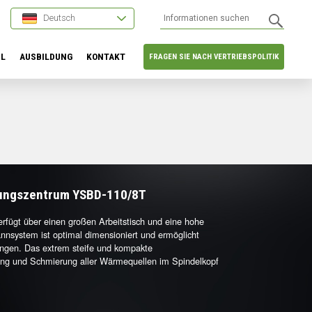
Deutsch
HL
AUSBILDUNG
KONTAKT
FRAGEN SIE NACH VERTRIEBSPOLITIK
tungszentrum YSBD-110/8T
fügt über einen großen Arbeitstisch und eine hohe
annsystem ist optimal dimensioniert und ermöglicht
ungen. Das extrem steife und kompakte
ung und Schmierung aller Wärmequellen im Spindelkopf