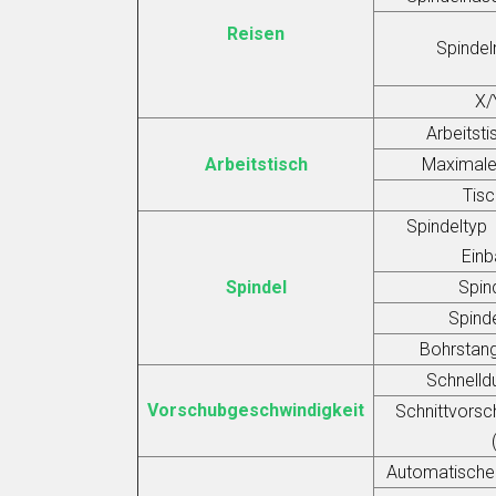
Reisen
Spindel
X/
Arbeitst
Arbeitstisch
Maximale
Tis
Spindeltyp
Ein
Spindel
Spin
Spinde
Bohrstan
Schnelldu
Vorschubgeschwindigkeit
Schnittvorsc
Automatische