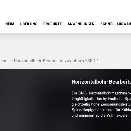
HEIM
ÜBER UNS
PRODUKTE
ANWENDUNGEN
SCHNELLAUSWA
chine
Horizontalbohr-Bearbeitungszentrum YSBD-110/8T
/
Horizontalbohr-Bearbei
Die CNC-Horizontalbohrmaschine ver
Tragfähigkeit. Das hydraulische Sp
gleichzeitig hohe Zerspanungsleist
Spindelkopfgehäuse sorgt für Kühl
und minimiert so die Wärmekosten.