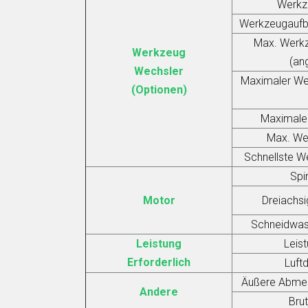
Werkz
Werkzeugaufb
Max. Werk
Werkzeug
(an
Wechsler
Maximaler W
(Optionen)
Maximale
Max. We
Schnellste W
Spi
Motor
Dreiachs
Schneidwa
Leistung
Leis
Erforderlich
Luft
Äußere Abme
Andere
Bru