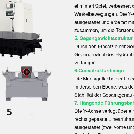
eliminiert Spiel, verbessert 
Winkelbewegungen. Die Y-Ac
ausgestattet und arbeitet m
zusammen, um die Torsionsst
5. Gegengewichtsstruktur
Durch den Einsatz einer Ser
Gegengewicht des Hydraulik
verlängert.
6.
Gussstrukturdesign
Die Montagefläche der Line
in derselben Ebene, was de
Stabilität der Gesamtgenau
7. Hängende Führungsbah
Die Y-Achse verfügt über ein
rechts gepaarte Linearführun
ausgestattet (zwei vorne un