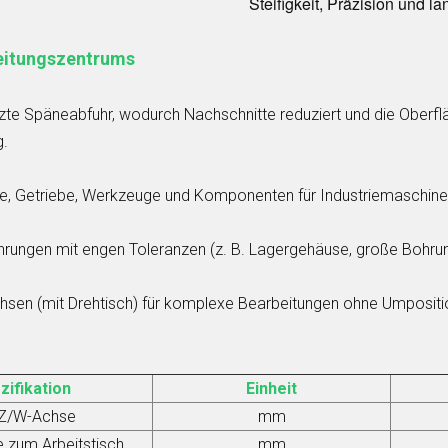
Steifigkeit, Präzision und 
eitungszentrums
tzte Späneabfuhr, wodurch Nachschnitte reduziert und die Oberf
g.
cke, Getriebe, Werkzeuge und Komponenten für Industriemaschine
ohrungen mit engen Toleranzen (z. B. Lagergehäuse, große Bohru
chsen (mit Drehtisch) für komplexe Bearbeitungen ohne Umpositi
zifikation
Einheit
Z
/
W-Achse
mm
 zum Arbeitstisch
mm