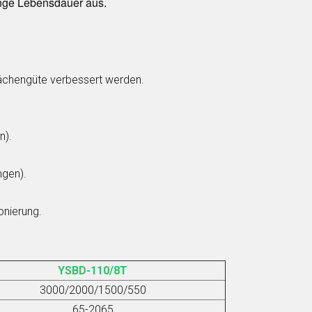
lange Lebensdauer aus.
lächengüte verbessert werden.
n).
ngen).
onierung.
YSBD-110/
8
T
3000/2000/1500/550
65-2065