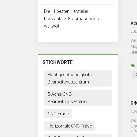
Die 11 besten Hersteller
horizontaler Fräsmaschinen
Add
weltweit
JUL
Wil
Mög
Bra
STICHWORTE
Hochgeschwindigkeits-
Bearbeitungszentrum
5-Achs-CNC-
Bearbeitungszentren
CNC
AUG
CNC-Fräse
Wil
Horizontale CNC-Fräse
CNC
aufs