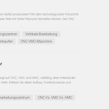
em Abfall produzieren? Mit dem technologischen Fortschritt
xe Teile mit hoher Präzision herstellen können. Der CNC
tungszentren
Vertikale Bearbeitung
erkaufen
CNC-VMC-Maschine
n!
liegt auf CNC, VMC und HMC, vielfältig, aber miteinander
d mehr. Erleben Sie deren Aufbau, Funktionsweise und
earbeitungszentrum
CNC Vs. VMC Vs. HMC