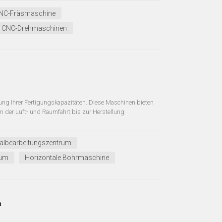
NC-Fräsmaschine
CNC-Drehmaschinen
rung Ihrer Fertigungskapazitäten. Diese Maschinen bieten
on der Luft- und Raumfahrt bis zur Herstellung
albearbeitungszentrum
rum
Horizontale Bohrmaschine
n