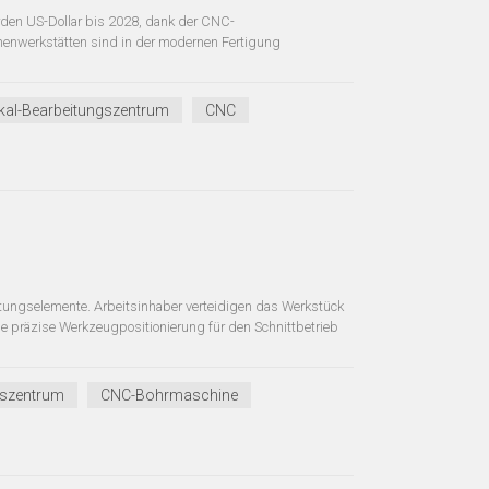
arden US-Dollar bis 2028, dank der CNC-
werkstätten sind in der modernen Fertigung
kal-Bearbeitungszentrum
CNC
ungselemente. Arbeitsinhaber verteidigen das Werkstück
 präzise Werkzeugpositionierung für den Schnittbetrieb
gszentrum
CNC-Bohrmaschine