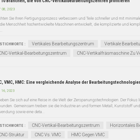
 10 Branchen, die von CNC-Vertikalbearbeitungszentren profitieren
 08, 2023
hten Sie Ihren Fertigungsprozess verbessern und Teile schneller und mit minimal
 die Menschheit hochentwickelte Maschinen entwickelt, die komplizierte und komple
..
Vertikales Bearbeitungszentrum
Vertikale Bearbei
STICHWORTE :
CNC-Vertikal-Bearbeitungszentrum
CNC-Vertikalfräsmaschine Zu V
, VMC, HMC: Eine vergleichende Analyse der Bearbeitungstechnologie
 16, 2023
eben Sie sich auf eine Reise in die Welt der Zerspanungstechnologien. Der Fokus 
bunden. Gemeinsam treiben sie die Industrie an und formen Metall, Kunststoff un
endung sowie eine deta...
CNC-Vertikal-Bearbeitungszentrum
Horizontales B
STICHWORTE :
CNC-Struktur
CNC Vs. VMC
HMC Gegen VMC