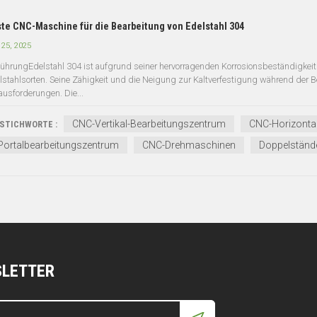
te CNC-Maschine für die Bearbeitung von Edelstahl 304
 25, 2025
führungEdelstahl 304 ist aufgrund seiner hervorragenden Korrosionsbeständigkeit 
lstahlsorten. Seine Zähigkeit und die Neigung zur Kaltverfestigung während der Bea
ausforderungen. Die...
CNC-Vertikal-Bearbeitungszentrum
CNC-Horizonta
STICHWORTE :
Portalbearbeitungszentrum
CNC-Drehmaschinen
Doppelstände
SLETTER