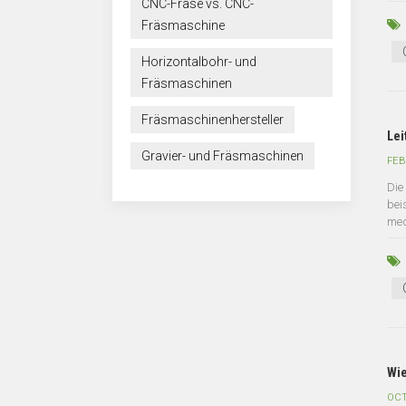
CNC-Fräse vs. CNC-
Fräsmaschine
Horizontalbohr- und
Fräsmaschinen
Fräsmaschinenhersteller
Lei
Gravier- und Fräsmaschinen
FEB
Die
bei
med
Wie
OCT