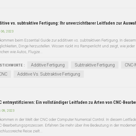
itive vs. subtraktive Fertigung: Ihr unverzichtbarer Leitfaden zur Auswah
 06, 2023
lkommen beim Essential Guide zur additiven vs. subtraktiven Fertigung. In diesem
lichkeiten, Dinge herzustellen. Wissen rückt ins Rampenlicht und zeigt, wie jeder 
nchen wie Autos, Flugze...
Additive Fertigung
Subtraktive Fertigung
CNC-
STICHWORTE :
CNC
Additive Vs. Subtraktive Fertigung
 entmystifizieren: Ein vollständiger Leitfaden zu Arten von CNC-Bearb
 09, 2023
lkommen in der Welt der CNC oder Computer Numerical Control. In diesem Leitfade
-Bearbeitungsprozessen. Erfahren Sie mehr über ihre Bedeutung in der modernen 
chlussreiche Reise zielt...