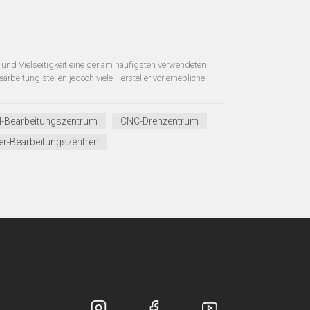
und Vielseitigkeit eine der am häufigsten verwendeten
rbeitung stellen jedoch viele Hersteller vor erhebliche
l-Bearbeitungszentrum
CNC-Drehzentrum
r-Bearbeitungszentren