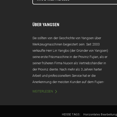
ÜBER YANGSEN
Sie sollten von der Geschichte von Yangsen über
Werkzeugmaschinen begeistert sein. Seit 2003
verkaufte Herr Lin Yangbo (der Gründer von Yangsen)
seine erste Fräsmaschine in der Provinz Fujian, als er
seiner früheren Firma Nuoxin als Vertriebshändler in
der Provinz diente. Nach mehr als 3 Jahren harter
Arbeit und professionellem Service hat er die
Anerkennung der meisten Kunden auf dem Fujian-
Markt gewonnen, und der Jahresumsatz übersteigt
WEITERLESEN
100 Millionen Yuan. Leider wurde Nuoxin aufgrund
von schlechtem Management und
Managementwechseln im Jahr 2006 abrupt
aufgelöst. Betroffen von diesem Schlag hätte Herr Lin
HEISSE TAGS :
Horizontales Bearbeitun