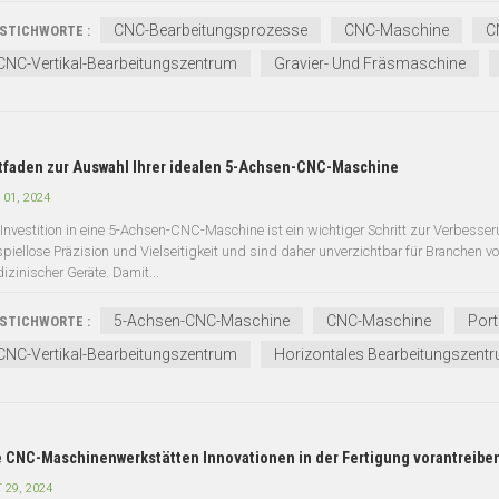
CNC-Bearbeitungsprozesse
CNC-Maschine
C
STICHWORTE :
CNC-Vertikal-Bearbeitungszentrum
Gravier- Und Fräsmaschine
tfaden zur Auswahl Ihrer idealen 5-Achsen-CNC-Maschine
 01, 2024
 Investition in eine 5-Achsen-CNC-Maschine ist ein wichtiger Schritt zur Verbesse
spiellose Präzision und Vielseitigkeit und sind daher unverzichtbar für Branchen v
izinischer Geräte. Damit...
5-Achsen-CNC-Maschine
CNC-Maschine
Port
STICHWORTE :
CNC-Vertikal-Bearbeitungszentrum
Horizontales Bearbeitungszent
 CNC-Maschinenwerkstätten Innovationen in der Fertigung vorantreibe
 29, 2024