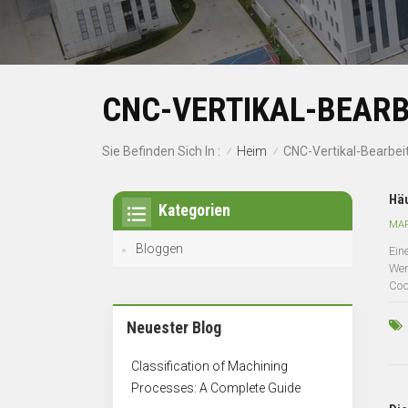
CNC-VERTIKAL-BEAR
Heim
Sie Befinden Sich In :
CNC-Vertikal-Bearbe
/
/
Häu
Kategorien
MAR
Bloggen
Ein
Wer
Cod
Neuester Blog
Classification of Machining
Processes: A Complete Guide