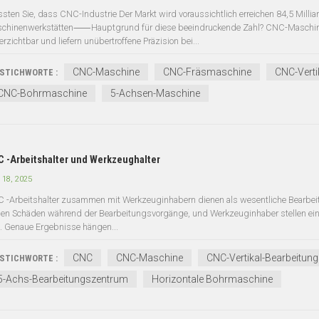
sten Sie, dass CNC-Industrie Der Markt wird voraussichtlich erreichen 84,5 Milli
chinenwerkstätten⸺Hauptgrund für diese beeindruckende Zahl? CNC-Maschinen
erzichtbar und liefern unübertroffene Präzision bei...
CNC-Maschine
CNC-Fräsmaschine
CNC-Verti
STICHWORTE :
CNC-Bohrmaschine
5-Achsen-Maschine
 -Arbeitshalter und Werkzeughalter
 18, 2025
 -Arbeitshalter zusammen mit Werkzeuginhabern dienen als wesentliche Bearbeit
en Schäden während der Bearbeitungsvorgänge, und Werkzeuginhaber stellen eine
t. Genaue Ergebnisse hängen...
CNC
CNC-Maschine
CNC-Vertikal-Bearbeitun
STICHWORTE :
5-Achs-Bearbeitungszentrum
Horizontale Bohrmaschine