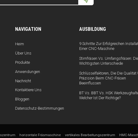
NAVIGATION
AUSBILDUNG
9 Schritte Zur Erfolgreichen Installa
Heim
Einer CNC-Maschine
Über Uns
Stirnfräsen Vs. Umfangsfräsen: Di
Produkte
Wichtigsten Unterschiede
Anwendungen
Schlüsselfaktoren, Die Die Qualitä
Präzision Beim CNC-Fräsen
Nachricht
Beeinflussen
Kontaktiere Uns
BT Vs. BBT Vs. HSK Werkzeughalte
Welcher Ist Der Richtige?
Bloggen
Datenschutz-Bestimmungen
gszentrum
horizontale Fräsmaschine
vertikales Bearbeitungszentrum
HMC-Masch