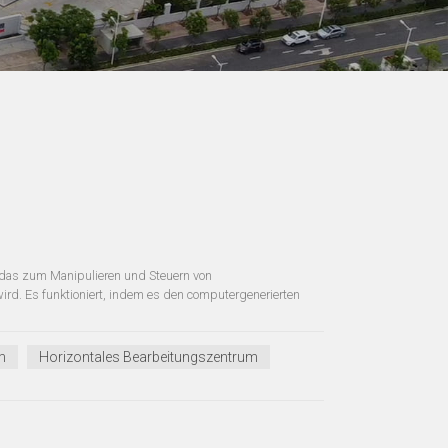
 das zum Manipulieren und Steuern von
d. Es funktioniert, indem es den computergenerierten
m
Horizontales Bearbeitungszentrum