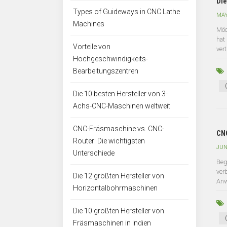
Die
Types of Guideways in CNC Lathe
MAY
Machines
Möc
hat
Vorteile von
vert.
Hochgeschwindigkeits-
Bearbeitungszentren
Die 10 besten Hersteller von 3-
Achs-CNC-Maschinen weltweit
CNC-Fräsmaschine vs. CNC-
CNC
Router: Die wichtigsten
JUN
Unterschiede
Beg
ver
Die 12 größten Hersteller von
Anw
Horizontalbohrmaschinen
Die 10 größten Hersteller von
Fräsmaschinen in Indien