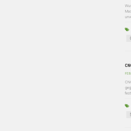
Wus
Mas
unv
CNC
FEB
CNC
geg
fes