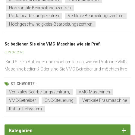
Horizontale Bearbeitungszentren
Portalbearbeitungszentren
Vertikale Bearbeitungszentren
Hochgeschwindigkeits-Bearbeitungszentren
So bedienen Sie eine VMC-Maschine wie ein Profi
JUN 02, 2023
Sind Sie ein Anfänger und möchten lernen, wie ein Profi eine VMC-
Maschine bedient? Oder sind Sie VMC-Betreiber und möchten Ihre
Fähigkeiten verbessern und Ihr Wissen erweitern? Dann sind Sie bei
uns genau richtig. Das vertikale Bearbeitungszentrum, auch VMC
STICHWORTE :
genannt, ist seit vielen Jahren...
Vertikales Bearbeitungszentrum,
VMC-Maschinen
VMC-Betreiber
CNC-Steuerung
Vertikale Fräsmaschine
Kühlmittelsystem
Kategorien