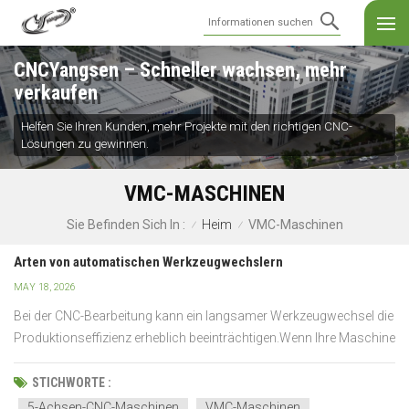
CNCYangsen – Schneller wachsen, mehr
verkaufen
Helfen Sie Ihren Kunden, mehr Projekte mit den richtigen CNC-
Lösungen zu gewinnen.
VMC-MASCHINEN
Heim
VMC-Maschinen
Sie Befinden Sich In :
/
/
Arten von automatischen Werkzeugwechslern
MAY 18, 2026
Bei der CNC-Bearbeitung kann ein langsamer Werkzeugwechsel die
Produktionseffizienz erheblich beeinträchtigen.Wenn Ihre Maschine
häufig wegen Werkzeugwechseln anhält, verlängern sich die
Zykluszeiten, die Bearbeitungseffizienz sinkt und die automatisierte
STICHWORTE :
Produktion wird schwierig – insbesondere bei...
5-Achsen-CNC-Maschinen
VMC-Maschinen