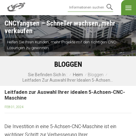
CNCYangsen – Schneller wachsen, mehr
verkaufen
Helfen Sie Ihren Kunden, mehr Projekte mit den richtigen CNC-
Lösungen zu gewinnen.
BLOGGEN
Heim
Bloggen
Sie Befinden Sich In :
/
/
/
Leitfaden Zur Auswahl Ihrer Idealen 5-Achsen-CNC-Maschine
Leitfaden zur Auswahl Ihrer idealen 5-Achsen-CNC-
Maschine
FEB 01, 2024
Die Investition in eine 5-Achsen-CNC-Maschine ist ein
wichtiger Schritt zur Verbesserung Ihrer