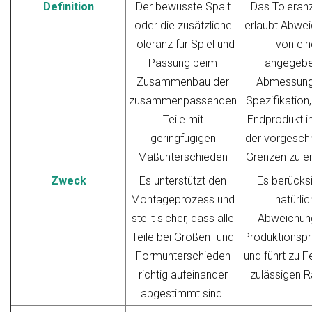
Definition
Der bewusste Spalt
Das Toleran
oder die zusätzliche
erlaubt Abwe
Toleranz für Spiel und
von ein
Passung beim
angegeb
Zusammenbau der
Abmessung
zusammenpassenden
Spezifikation
Teile mit
Endprodukt i
geringfügigen
der vorgesch
Maßunterschieden
Grenzen zu er
Zweck
Es unterstützt den
Es berücksi
Montageprozess und
natürli
stellt sicher, dass alle
Abweichung
Teile bei Größen- und
Produktionsp
Formunterschieden
und führt zu F
richtig aufeinander
zulässigen 
abgestimmt sind.