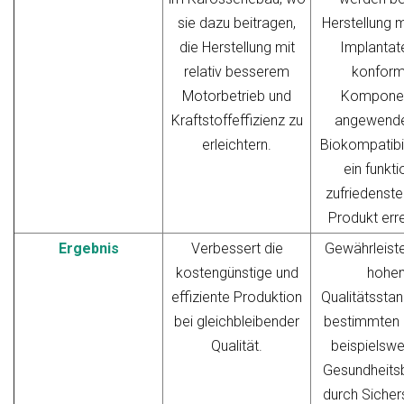
sie dazu beitragen,
Herstellung 
die Herstellung mit
Implantat
relativ besserem
konfor
Motorbetrieb und
Kompone
Kraftstoffeffizienz zu
angewendet
erleichtern.
Biokompatibil
ein funkti
zufriedenste
Produkt err
Ergebnis
Verbessert die
Gewährleiste
kostengünstige und
hohe
effiziente Produktion
Qualitätssta
bei gleichbleibender
bestimmten S
Qualität.
beispielswe
Gesundheitsb
durch Sicher