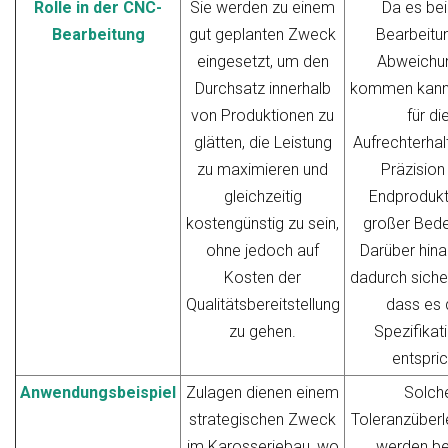
Rolle in der CNC-
Sie werden zu einem
Da es bei
Bearbeitung
gut geplanten Zweck
Bearbeitu
eingesetzt, um den
Abweichu
Durchsatz innerhalb
kommen kann, 
von Produktionen zu
für di
glätten, die Leistung
Aufrechterhal
zu maximieren und
Präzision
gleichzeitig
Endprodukt
kostengünstig zu sein,
großer Bede
ohne jedoch auf
Darüber hina
Kosten der
dadurch sicher
Qualitätsbereitstellung
dass es 
zu gehen.
Spezifikat
entspric
Anwendungsbeispiel
Zulagen dienen einem
Solch
strategischen Zweck
Toleranzüber
im Karosseriebau, wo
werden be