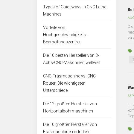
Types of Guideways in CNC Lathe
Beh
Machines
AUG
Die
Vorteile von
mac
Hochgeschwindigkeits-
zu 
Bearbeitungszentren
Die 10 besten Hersteller von 3-
Achs-CNC-Maschinen weltweit
CNC-Fräsmaschine vs. CNC-
Router: Die wichtigsten
Was
Unterschiede
SEP
Die 12 größten Hersteller von
In 
kom
Horizontalbohrmaschinen
Dop
Die 10 größten Hersteller von
Fräsmaschinen in Indien