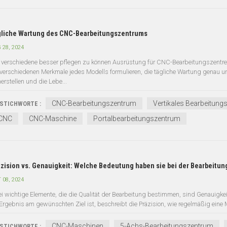
liche Wartung des CNC-Bearbeitungszentrums
 28, 2024
verschiedene besser pflegen zu können Ausrüstung für CNC-Bearbeitungszentren,
 verschiedenen Merkmale jedes Modells formulieren, die tägliche Wartung genau u
herstellen und die Lebe...
CNC-Bearbeitungszentrum
Vertikales Bearbeitung
STICHWORTE :
CNC
CNC-Maschine
Portalbearbeitungszentrum
zision vs. Genauigkeit: Welche Bedeutung haben sie bei der Bearbeitun
 08, 2024
i wichtige Elemente, die die Qualität der Bearbeitung bestimmen, sind Genauigkei
 Ergebnis am gewünschten Ziel ist, beschreibt die Präzision, wie regelmäßig eine 
CNC-Maschinen
5-Achs-Bearbeitungszentrum
STICHWORTE :