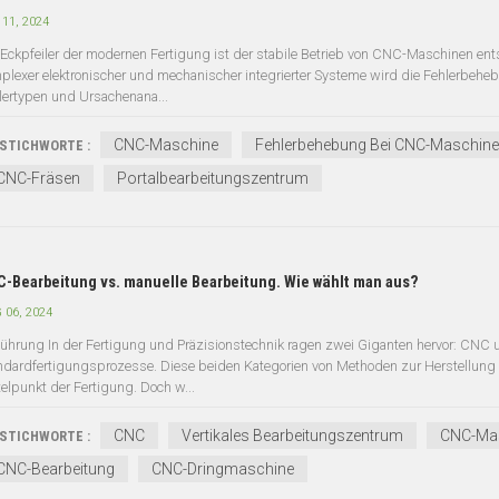
 11, 2024
 Eckpfeiler der modernen Fertigung ist der stabile Betrieb von CNC-Maschinen ent
plexer elektronischer und mechanischer integrierter Systeme wird die Fehlerbehe
lertypen und Ursachenana...
CNC-Maschine
Fehlerbehebung Bei CNC-Maschin
STICHWORTE :
CNC-Fräsen
Portalbearbeitungszentrum
-Bearbeitung vs. manuelle Bearbeitung. Wie wählt man aus?
 06, 2024
führung In der Fertigung und Präzisionstechnik ragen zwei Giganten hervor: CNC 
ndardfertigungsprozesse. Diese beiden Kategorien von Methoden zur Herstellung u
telpunkt der Fertigung. Doch w...
CNC
Vertikales Bearbeitungszentrum
CNC-Ma
STICHWORTE :
CNC-Bearbeitung
CNC-Dringmaschine