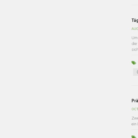
Täg
AUG
Um 
die
sic
Prä
OCT
Zwe
ein