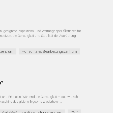
 geeignete Inspektions- und Wartungsspezifikationen für
msetzen, die Genauigkeit und Stabilität der Ausrüstung
szentrum
Horizontales Bearbeitungszentrum
g?
t und Präzision. Während die Genauigkeit misst, wie nah
Maschine das gleiche Ergebnis wiederholen...
Portal-5-Achsen-Bearbeitungszentrum
CNC