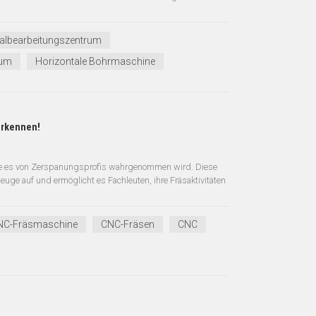
albearbeitungszentrum
rum
Horizontale Bohrmaschine
 erkennen!
 wie es von Zerspanungsprofis wahrgenommen wird. Diese
uge auf und ermöglicht es Fachleuten, ihre Fräsaktivitäten
NC-Fräsmaschine
CNC-Fräsen
CNC