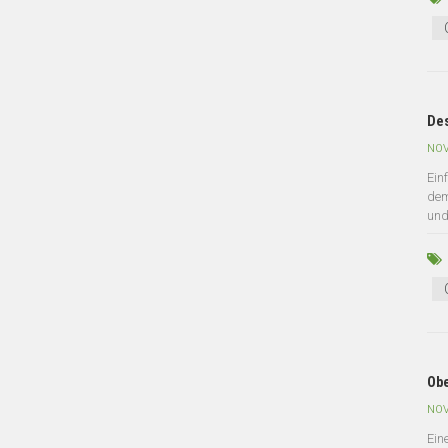
Des
NOV
Ein
dem
und
Obe
NOV
Ein