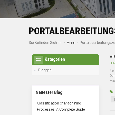
PORTALBEARBEITUN
Heim
Sie Befinden Sich In :
Portalbearbeitungsz
/
/
Wie
Kategorien
JUN
Bloggen
Sie
Dam
Mas
Neuester Blog
Classification of Machining
Processes: A Complete Guide