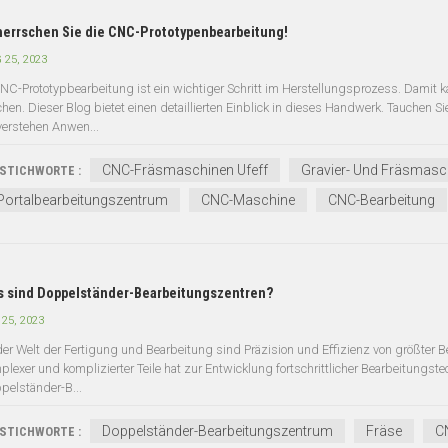
errschen Sie die CNC-Prototypenbearbeitung!
 25, 2023
 NC-Prototypbearbeitung ist ein wichtiger Schritt im Herstellungsprozess. Damit ka
hen. Dieser Blog bietet einen detaillierten Einblick in dieses Handwerk. Tauchen S
verstehen Anwen...
CNC-Fräsmaschinen Ufeff
Gravier- Und Fräsmasc
STICHWORTE :
Portalbearbeitungszentrum
CNC-Maschine
CNC-Bearbeitung
 sind Doppelständer-Bearbeitungszentren?
 25, 2023
der Welt der Fertigung und Bearbeitung sind Präzision und Effizienz von größter B
plexer und komplizierter Teile hat zur Entwicklung fortschrittlicher Bearbeitungstec
pelständer-B...
Doppelständer-Bearbeitungszentrum
Fräse
C
STICHWORTE :