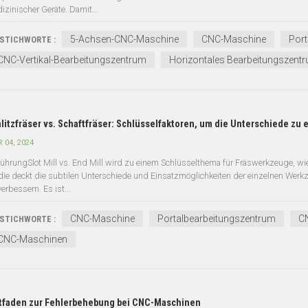
izinischer Geräte. Damit...
5-Achsen-CNC-Maschine
CNC-Maschine
Port
STICHWORTE :
CNC-Vertikal-Bearbeitungszentrum
Horizontales Bearbeitungszent
litzfräser vs. Schaftfräser: Schlüsselfaktoren, um die Unterschiede zu
 04, 2024
führungSlot Mill vs. End Mill wird zu einem Schlüsselthema für Fräswerkzeuge,
die deckt die subtilen Unterschiede und Einsatzmöglichkeiten der einzelnen Werkze
erbessern. Es ist...
CNC-Maschine
Portalbearbeitungszentrum
C
STICHWORTE :
CNC-Maschinen
tfaden zur Fehlerbehebung bei CNC-Maschinen