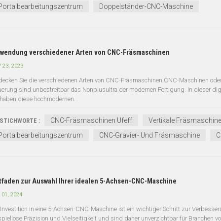
Portalbearbeitungszentrum
Doppelständer-CNC-Maschine
rwendung verschiedener Arten von CNC-Fräsmaschinen
 23, 2023
decken Sie die verschiedenen Arten von CNC-Fräsmaschinen CNC-Maschinen oder
uerung sind unbestreitbar das Nonplusultra der modernen Fertigung. In dieser digi
, haben diese hochmodernen...
CNC-Fräsmaschinen Ufeff
Vertikale Fräsmaschin
STICHWORTE :
Portalbearbeitungszentrum
CNC-Gravier- Und Fräsmaschine
C
tfaden zur Auswahl Ihrer idealen 5-Achsen-CNC-Maschine
 01, 2024
 Investition in eine 5-Achsen-CNC-Maschine ist ein wichtiger Schritt zur Verbesse
spiellose Präzision und Vielseitigkeit und sind daher unverzichtbar für Branchen v