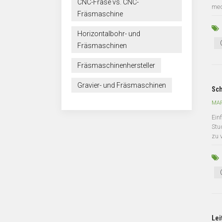
CNC-Fräse vs. CNC-
med
Fräsmaschine
Horizontalbohr- und
Fräsmaschinen
Fräsmaschinenhersteller
Gravier- und Fräsmaschinen
Sch
MAR
Ein
Stu
zu v
Lei