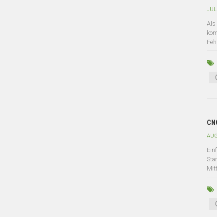
JUL
Als
kom
Feh
CNC
AUG
Ein
Sta
Mit