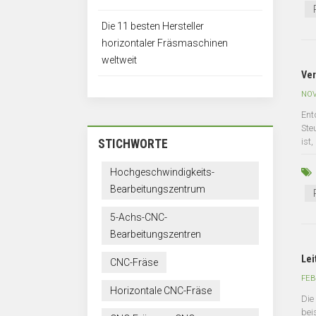
Die 11 besten Hersteller
horizontaler Fräsmaschinen
weltweit
Ve
NOV
Ent
Ste
ist
STICHWORTE
Hochgeschwindigkeits-
Bearbeitungszentrum
5-Achs-CNC-
Bearbeitungszentren
Lei
CNC-Fräse
FEB
Horizontale CNC-Fräse
Die
bei