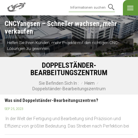
CNCYangsen – Schneller wachsen, mehr
verkaufen
Helfen Sie Ihren Kunden, mehr Projekte mit den richtigen CNC-
Lösungen zu gewinnen.
DOPPELSTÄNDER-
BEARBEITUNGSZENTRUM
Heim
Sie Befinden Sich In :
/
/
Doppelständer-Bearbeitungszentrum
Was sind Doppelständer-Bearbeitungszentren?
SEP 25, 2023
In der Welt der Fertigung und Bearbeitung sind Präzision und
Effizienz von größter Bedeutung. Das Streben nach Perfektion bei
der Herstellung komplexer und komplizierter Teile hat zur