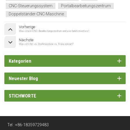
CNC-Steuerungssystem
Portalbearbeitungszentrum
Doppelständer-CNC-Maschine
Vorherige
Was ist ein CNC-Bearbeitungszentrum und wie funktioniert es?
Nächste
Was ist CNC vs. Drehmaschine vs. Fräse erklärt?
Kategorien
Neuester Blog
STICHWORTE
Tel :
+86-18359729483