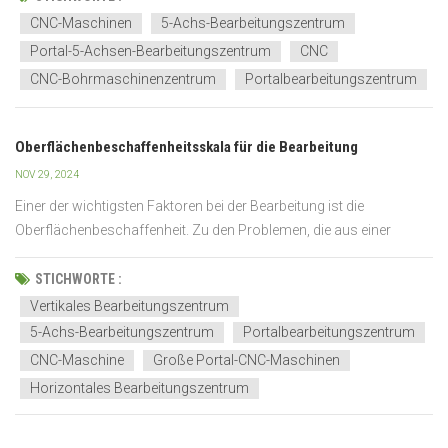
Ergebnis wiederholen...
CNC-Maschinen
5-Achs-Bearbeitungszentrum
Portal-5-Achsen-Bearbeitungszentrum
CNC
CNC-Bohrmaschinenzentrum
Portalbearbeitungszentrum
Oberflächenbeschaffenheitsskala für die Bearbeitung
NOV 29, 2024
Einer der wichtigsten Faktoren bei der Bearbeitung ist die
Oberflächenbeschaffenheit. Zu den Problemen, die aus einer
schlechten Oberflächenbeschaffenheit resultieren können,
gehören: höhere Verschleißraten, verringerte Effizienz und Ausfall
STICHWORTE :
von Teilen bei lebenswichtigen Vorgängen. Dies verkürzt ni...
Vertikales Bearbeitungszentrum
5-Achs-Bearbeitungszentrum
Portalbearbeitungszentrum
CNC-Maschine
Große Portal-CNC-Maschinen
Horizontales Bearbeitungszentrum