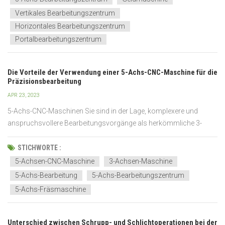
Vertikales Bearbeitungszentrum
Horizontales Bearbeitungszentrum
Portalbearbeitungszentrum
Die Vorteile der Verwendung einer 5-Achs-CNC-Maschine für die
Präzisionsbearbeitung
APR 23, 2023
5-Achs-CNC-Maschinen Sie sind in der Lage, komplexere und
anspruchsvollere Bearbeitungsvorgänge als herkömmliche 3-
Achs-Maschinen durchzuführen und eignen sich daher ideal zur
Verbesserung der Präzisionsbearbeitung. Zu den Vorteilen von 5-
STICHWORTE :
Achs-CNC-Maschinen zählen größere Flexibilität und Vielseitig...
5-Achsen-CNC-Maschine
3-Achsen-Maschine
5-Achs-Bearbeitung
5-Achs-Bearbeitungszentrum
5-Achs-Fräsmaschine
Unterschied zwischen Schrupp- und Schlichtoperationen bei der