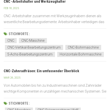
CNC -Arbeitshalter und Werkzeughalter
FEB 18, 2025
CNC -Arbeitshalter zusammen mit Werkzeuginhabern dienen als
wesentliche Bearbeitungselemente. Arbeitsinhaber verteidigen das
Werkstück gegen Schäden während der Bearbeitungsvorgänge,
und Werkzeuginhaber stellen eine präzise Werkzeugpositionierung
STICHWORTE :
für den Schnittbetrieb fest. Genaue Ergebnisse hängen...
CNC
CNC-Maschine
CNC-Vertikal-Bearbeitungszentrum
CNC-Bohrmaschine
5-Achs-Bearbeitungszentrum
Horizontale Bohrmaschine
CNC-Zahnradfräsen: Ein umfassender Überblick
MAR 26, 2025
Von Automobilen bis hin zu Industriemaschinen sind Zahnräder
wichtige Komponenten in unzähligen mechanischen Systemen. Sie
dienen der Kraftübertragung. Ihre Herstellung erfordert hohe
Präzision und stellt oft eine Herausforderung dar. Hier kommt die
STICHWORTE :
CNC-Verzahnungsbearbeitung ins Spiel.CNC-Maschinen...