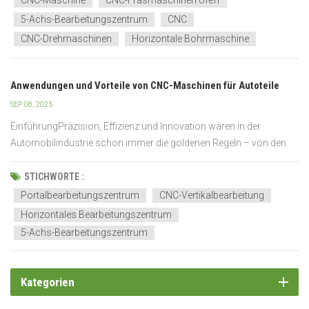
CNC-Maschine
CNC-Fräsmaschinen Ufeff
5-Achs-Bearbeitungszentrum
CNC
CNC-Drehmaschinen
Horizontale Bohrmaschine
Anwendungen und Vorteile von CNC-Maschinen für Autoteile
SEP 08, 2025
EinführungPräzision, Effizienz und Innovation waren in der
Automobilindustrie schon immer die goldenen Regeln – von den
bekannten Fließbändern Henry Fords bis hin zu den
hochautomatisierten, fortschrittlichen Smart Factorys von heute.
STICHWORTE :
Jeder Fortschritt in der Produktionstechnologie ermöglicht die He...
Portalbearbeitungszentrum
CNC-Vertikalbearbeitung
Horizontales Bearbeitungszentrum
5-Achs-Bearbeitungszentrum
Kategorien