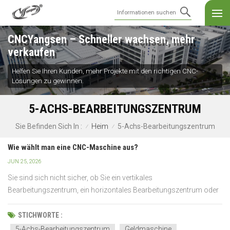
CNCYangsen – Schneller wachsen, mehr
verkaufen
Helfen Sie Ihren Kunden, mehr Projekte mit den richtigen CNC-
Lösungen zu gewinnen.
5-ACHS-BEARBEITUNGSZENTRUM
Heim
5-Achs-Bearbeitungszentrum
Sie Befinden Sich In :
/
/
Wie wählt man eine CNC-Maschine aus?
JUN 25, 2026
Sie sind sich nicht sicher, ob Sie ein vertikales
Bearbeitungszentrum, ein horizontales Bearbeitungszentrum oder
eine Portalmaschine benötigen? Damit sind Sie nicht allein. Viele
Käufer konzentrieren sich zunächst auf den Preis oder die
STICHWORTE :
technischen Daten und stellen später fest, dass die Maschine ni...
5-Achs-Bearbeitungszentrum
Geldmaschine