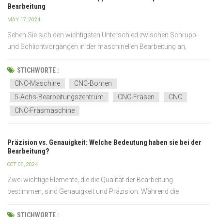
Bearbeitung
MAY 17, 2024
Sehen Sie sich den wichtigsten Unterschied zwischen Schrupp-
und Schlichtvorgängen in der maschinellen Bearbeitung an,
angefangen bei der Werkzeugauswahl bis hin zur Prozessstrategie.
Wir werden analysieren, warum beide Phasen wichtig sind, indem
STICHWORTE :
wir ihre Ansätze und Ergebnisse vergleichen. Die Ziel...
CNC-Maschine
CNC-Bohren
5-Achs-Bearbeitungszentrum
CNC-Fräsen
CNC
CNC-Fräsmaschine
Präzision vs. Genauigkeit: Welche Bedeutung haben sie bei der
Bearbeitung?
OCT 08, 2024
Zwei wichtige Elemente, die die Qualität der Bearbeitung
bestimmen, sind Genauigkeit und Präzision. Während die
Genauigkeit misst, wie nah ein Ergebnis am gewünschten Ziel ist,
beschreibt die Präzision, wie regelmäßig eine Maschine das gleiche
STICHWORTE :