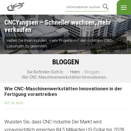
CNCYangsen – Schneller wachsen, mehr
verkaufen
Helfen Sie Ihren Kunden, mehr Projekte mit den richtigen CNC-
Lösungen zu gewinnen.
BLOGGEN
Heim
Bloggen
Sie Befinden Sich In :
/
/
/
Wie CNC-Maschinenwerkstätten Innovationen In Der Fertigung Vorantreiben
Wie CNC-Maschinenwerkstätten Innovationen in der
Fertigung vorantreiben
OCT 29, 2024
Wussten Sie, dass
CNC-Industrie
Der Markt wird
voraussichtlich erreichen
84,5 Milliarden US-Dollar
bis 2028,