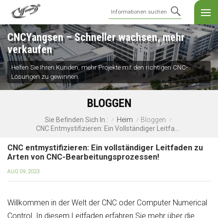
CNCYangsen – Schneller wachsen, mehr
verkaufen
Helfen Sie Ihren Kunden, mehr Projekte mit den richtigen CNC-
Lösungen zu gewinnen.
BLOGGEN
Heim
Bloggen
Sie Befinden Sich In :
/
/
/
CNC Entmystifizieren: Ein Vollständiger Leitfaden Zu Arten Von CNC-Bearbeitungsprozessen!
CNC entmystifizieren: Ein vollständiger Leitfaden zu
Arten von CNC-Bearbeitungsprozessen!
AUG 09, 2023
Willkommen in der Welt der CNC oder Computer Numerical
Control. In diesem Leitfaden erfahren Sie mehr über die