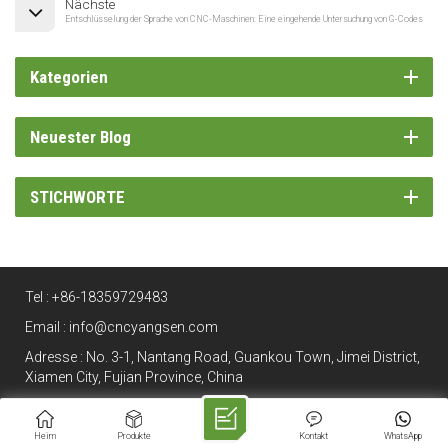
Nächste
Entschlüsselung der Sprache von CNC-Maschinen: Eine eingehende Untersuchung von G-Codes
Kategorien
Neuester Blog
STICHWORTE
Tel :
+86-18359729483
Email :
info@cncyangsen.com
Adresse : No. 3-1, Nantang Road, Guankou Town, Jimei District,
Xiamen City, Fujian Province, China
Heim
Produkte
Kontakt
WhatsApp