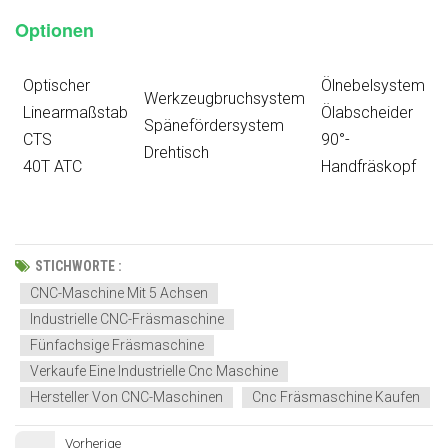
Optionen
Optischer
Ölnebelsystem
Werkzeugbruchsystem
Linearmaßstab
Ölabscheider
A
Spänefördersystem
CTS
90°-
Drehtisch
40T ATC
Handfräskopf
STICHWORTE :
CNC-Maschine Mit 5 Achsen
Industrielle CNC-Fräsmaschine
Fünfachsige Fräsmaschine
Verkaufe Eine Industrielle Cnc Maschine
Hersteller Von CNC-Maschinen
Cnc Fräsmaschine Kaufen
Vorherige