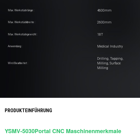
4600mm
Max. Werkstücklänge :
2600mm
Max. Werkstückbreite :
18T
Max. Werkstückgewicht :
Medical Industry
Anwendung :
Drilling, Tapping,
Milling, Surface
Wird Bearbeitet :
Milling
PRODUKTEINFÜHRUNG
YSMV-5030
Portal
CNC
Maschinenmerkmale