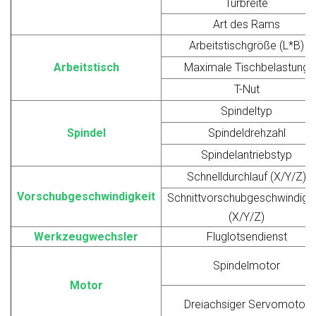
Türbreite
Art des Rams
Arbeitstischgröße (L*B)
Arbeitstisch
Maximale Tischbelastung
T-Nut
Spindeltyp
Spindel
Spindeldrehzahl
Spindelantriebstyp
Schnelldurchlauf (X/Y/Z)
Vorschubgeschwindigkeit
Schnittvorschubgeschwindigke
(X/Y/Z)
Werkzeugwechsler
Fluglotsendienst
Spindelmotor
Motor
Dreiachsiger Servomotor