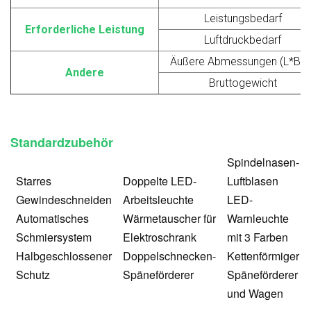
Leistungsbedarf
Erforderliche Leistung
Luftdruckbedarf
Äußere Abmessungen (L*B*H
Andere
Bruttogewicht
Standardzubehör
Spindelnasen-
Starres
Doppelte LED-
Luftblasen
Gewindeschneiden
Arbeitsleuchte
LED-
Automatisches
Wärmetauscher für
Warnleuchte
Schmiersystem
Elektroschrank
mit 3 Farben
Halbgeschlossener
Doppelschnecken-
Kettenförmiger
Schutz
Späneförderer
Späneförderer
und Wagen