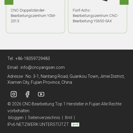
CNC-Doppelständer-
Fünf-Achs-
Bearbeitungszentrum YSM-
Bearbeitungszentrum CNC-
2013
Bearbeitung YS650-5AX
Tel :
+86-18359729483
Email :
info@cncyangsen.com
Adresse : No. 3-1, Nantang Road, Guankou Town, Jimei District,
Xiamen City, Fujian Province, China
© 2026 CNC-Bearbeitung Top 1 Hersteller in Fujian Alle Rechte
vorbehalten.
bloggen
|
Seitenverzeichnis
|
Xml
|
IPv6 NETZWERK UNTERSTÜTZT