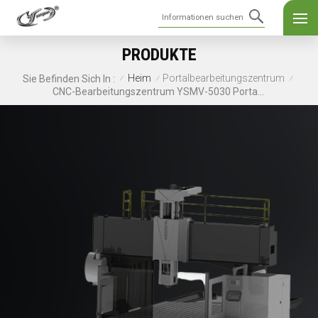
PRODUKTE
Heim
Portalbearbeitungszentrum
Sie Befinden Sich In :
/
/
/
CNC-Bearbeitungszentrum YSMV-5030 Portal-Doppelständermaschine