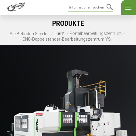
PRODUKTE
Heim
Portalbearbeitungszentrum
Sie Befinden Sich In :
/
/
/
CNC-Doppelständer-Bearbeitungszentrum YSM-8027 Große Portalfräsmaschine