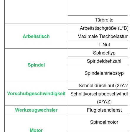
Türbreite
Arbeitstischgröße (L*B)
Arbeitstisch
Maximale Tischbelastung
T-Nut
Spindeltyp
Spindeldrehzahl
Spindel
Spindelantriebstyp
Schnelldurchlauf (X/Y/Z)
Vorschubgeschwindigkeit
Schnittvorschubgeschwindigk
(X/Y/Z)
Werkzeugwechsler
Fluglotsendienst
Spindelmotor
Motor