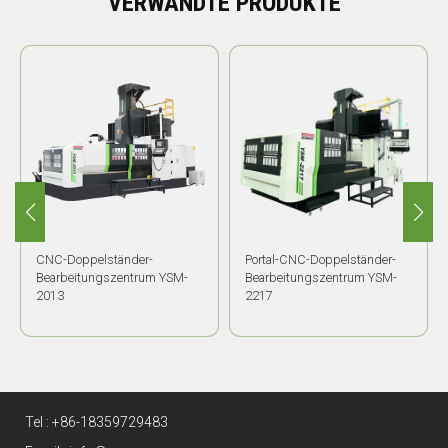
VERWANDTE PRODUKTE
CNC-Doppelständer-
Portal-CNC-Doppelständer-
Bearbeitungszentrum YSM-
Bearbeitungszentrum YSM-
2013
2217
Tel :
+86-18359729483