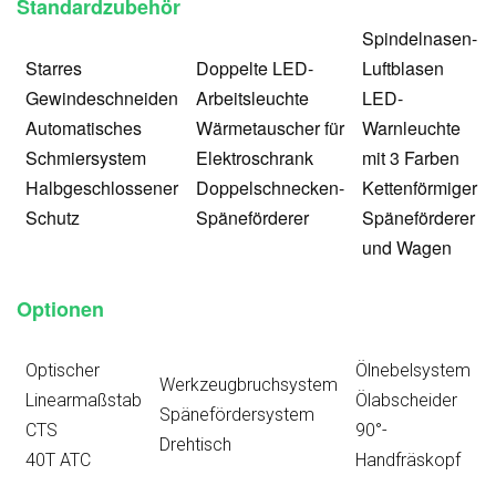
Standardzubehör
Spindelnasen-
Starres
Doppelte LED-
Luftblasen
Gewindeschneiden
Arbeitsleuchte
LED-
Automatisches
Wärmetauscher für
Warnleuchte
Schmiersystem
Elektroschrank
mit 3 Farben
Halbgeschlossener
Doppelschnecken-
Kettenförmiger
Schutz
Späneförderer
Späneförderer
und Wagen
Optionen
Optischer
Ölnebelsystem
Werkzeugbruchsystem
Linearmaßstab
Ölabscheider
A
Spänefördersystem
CTS
90°-
Drehtisch
40T ATC
Handfräskopf