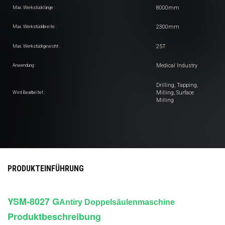
8000mm
Max. Werkstücklänge :
2300mm
Max. Werkstückbreite :
25T
Max. Werkstückgewicht :
Medical Industry
Anwendung :
Drilling, Tapping,
Milling, Surface
Wird Bearbeitet :
Milling
PRODUKTEINFÜHRUNG
YSM-8027 G
Antiry Doppelsäulenmaschine
Produktbeschreibung