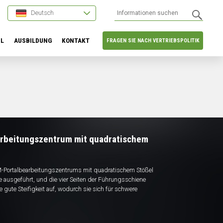
Deutsch
HL
AUSBILDUNG
KONTAKT
FRAGEN SIE NACH VERTRIEBSPOLITIK
rbeitungszentrum mit quadratischem
Portalbearbeitungszentrums mit quadratischem Stößel
 ausgeführt, und die vier Seiten der Führungsschiene
 gute Steifigkeit auf, wodurch sie sich für schwere