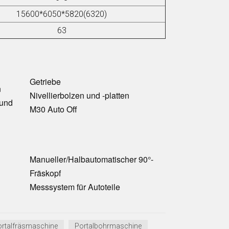
15600*6050*5820(6320)
63
Getriebe
n
Nivellierbolzen und -platten
 und
M30 Auto Off
Manueller/Halbautomatischer 90°-
Fräskopf
Messsystem für Autoteile
ortalfräsmaschine
Portalbohrmaschine