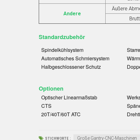
Äußere Abme
Andere
Brut
Standardzubehör
Spindelkühlsystem
Starr
Automatisches Schmiersystem
Wärme
Halbgeschlossener Schutz
Doppe
Optionen
Optischer Linearmaßstab
Werk
CTS
Späne
20T/40T/60T ATC
Dreht
Große Gantry-CNC-Maschinen
STICHWORTE :