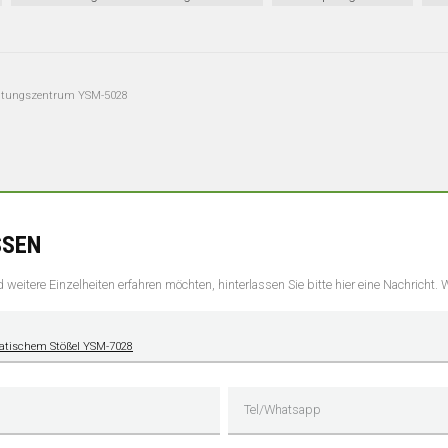
eitungszentrum YSM-5028
SSEN
weitere Einzelheiten erfahren möchten, hinterlassen Sie bitte hier eine Nachricht.
ratischem Stößel YSM-7028