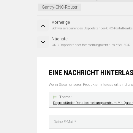
Gantry-CNC-Router
Vorherige
Schwerzerspanendes Doppelständer-CNC-Portalbearb
Nächste
CNC-Doppelständer-Bearbeitungszentrum YSM-5042
EINE NACHRICHT HINTERLA
Wenn Sie an unseren Produkten interessiert sind und 
Thema :
Doppelständer-Portalbearbeitungszentrum Mit Quad