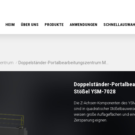
HEIM
ÜBER UNS
PRODUKTE
ANWENDUNGEN
SCHNELLAUSWA
zentrum
Doppelständer-Portalbearbeitungszentrum Mit Quadratischem Stößel YSM-7028
/
Doppelständer-Portalbea
Stößel YSM-7028
Die Z-Achsen-Komponenten des YSM-
sind in quadratischer Stößelbauweise
weisen große Auflageflächen und eine
Zerspanung eignen.