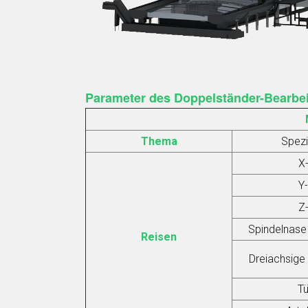
Parameter des Doppelständer-Bearbe
Thema
Spezi
X
Y
Z
Spindelnase
Reisen
Dreiachsige
Tü