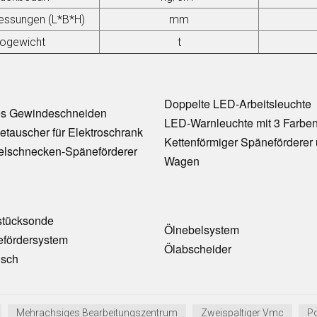
ssungen (L*B*H)
mm
togewicht
t
Doppelte LED-Arbeitsleuchte
es Gewindeschneiden
LED-Warnleuchte mit 3 Farbe
tauscher für Elektroschrank
Kettenförmiger Späneförderer
lschnecken-Späneförderer
Wagen
stücksonde
Ölnebelsystem
fördersystem
Ölabscheider
isch
Mehrachsiges Bearbeitungszentrum
Zweispaltiger Vmc
P