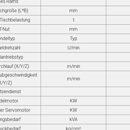
des Rams
schgröße (L*B)
mm
Tischbelastung
t
T-Nut
mm
indeltyp
Typ
eldrehzahl
U/min
lantriebstyp
rchlauf (X/Y/Z)
m/min
ubgeschwindigkeit
m/min
X/Y/Z)
otsendienst
delmotor
KW
ger Servomotor
KW
ungsbedarf
kVA
ruckbedarf
kg/cm²