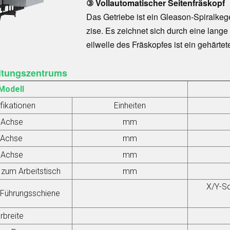
③ Vollautomatischer Seitenfräskopf
Das Getriebe ist ein Gleason-Spiralkege
zise. Es zeichnet sich durch eine lang
eilwelle des Fräskopfes ist ein gehärte
itungszentrums
Modell
fikationen
Einheiten
-Achse
mm
-Achse
mm
-Achse
mm
 zum Arbeitstisch
mm
X/Y-Sc
 Führungsschiene
rbreite