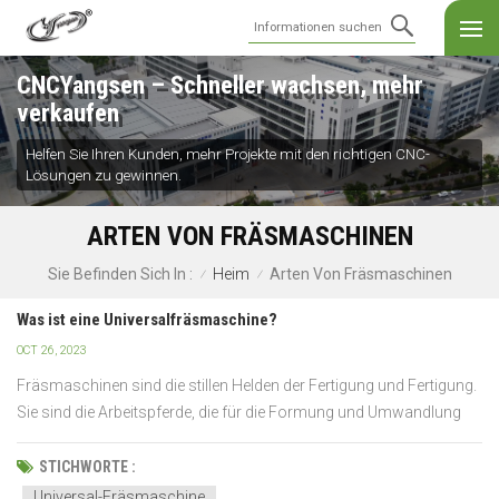
CNCYangsen – Schneller wachsen, mehr
verkaufen
Helfen Sie Ihren Kunden, mehr Projekte mit den richtigen CNC-
Lösungen zu gewinnen.
ARTEN VON FRÄSMASCHINEN
Heim
Arten Von Fräsmaschinen
Sie Befinden Sich In :
/
/
Was ist eine Universalfräsmaschine?
OCT 26, 2023
Fräsmaschinen sind die stillen Helden der Fertigung und Fertigung.
Sie sind die Arbeitspferde, die für die Formung und Umwandlung
von Rohstoffen in unzählige Produkte verantwortlich sind, die wir
täglich verwenden, von Präzisionskomponenten in der Luft- und
STICHWORTE :
Raumfahrt bis hin...
Universal-Fräsmaschine