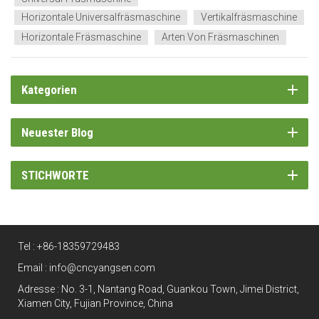
Horizontale Universalfräsmaschine
Vertikalfräsmaschine
Horizontale Fräsmaschine
Arten Von Fräsmaschinen
Kategorien
Neuester Blog
STICHWORTE
Tel :
+86-18359729483
Email :
info@cncyangsen.com
Adresse : No. 3-1, Nantang Road, Guankou Town, Jimei District,
Xiamen City, Fujian Province, China