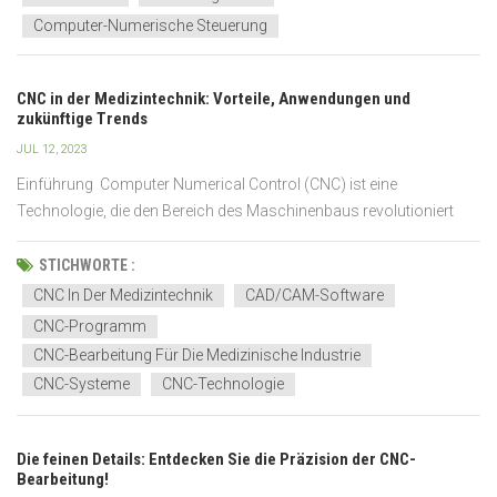
Computer-Numerische Steuerung
CNC in der Medizintechnik: Vorteile, Anwendungen und
zukünftige Trends
JUL 12, 2023
Einführung Computer Numerical Control (CNC) ist eine
Technologie, die den Bereich des Maschinenbaus revolutioniert
hat. Dabei werden computergestützte Systeme zur Steuerung und
Bedienung von Werkzeugmaschinen eingesetzt, um Präzision und
STICHWORTE :
Effizienz in Fertigungsprozessen sicherzustellen. I...
CNC In Der Medizintechnik
CAD/CAM-Software
CNC-Programm
CNC-Bearbeitung Für Die Medizinische Industrie
CNC-Systeme
CNC-Technologie
Die feinen Details: Entdecken Sie die Präzision der CNC-
Bearbeitung!