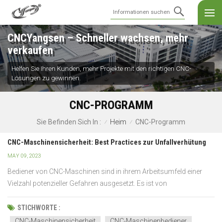
CNCYangsen – Schneller wachsen, mehr
verkaufen
Helfen Sie Ihren Kunden, mehr Projekte mit den richtigen CNC-
Lösungen zu gewinnen.
CNC-PROGRAMM
Heim
CNC-Programm
Sie Befinden Sich In :
/
/
CNC-Maschinensicherheit: Best Practices zur Unfallverhütung
MAY 09, 2023
Bediener von CNC-Maschinen sind in ihrem Arbeitsumfeld einer
Vielzahl potenzieller Gefahren ausgesetzt. Es ist von
entscheidender Bedeutung, die Best Practices für die Sicherheit von
CNC-Maschinen einzuhalten, um Unfälle zu verhindern und
STICHWORTE :
Bediener zu schützen. Der erste Schritt zur Sicherstellu...
CNC-Maschinensicherheit
CNC-Maschinenbediener