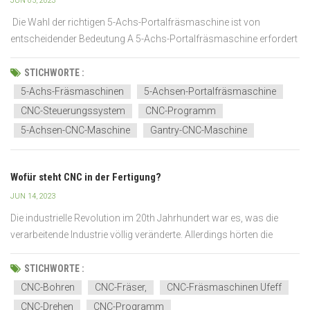
JUN 05, 2023
Die Wahl der richtigen 5-Achs-Portalfräsmaschine ist von
entscheidender Bedeutung A 5-Achs-Portalfräsmaschine erfordert
einen erheblichen finanziellen Einsatz. Die Auswahl der Maschine,
die Ihren spezifischen Anforderungen am besten entspricht, kann
STICHWORTE :
eine Herausforderung sein, da so viele...
5-Achs-Fräsmaschinen
5-Achsen-Portalfräsmaschine
CNC-Steuerungssystem
CNC-Programm
5-Achsen-CNC-Maschine
Gantry-CNC-Maschine
Wofür steht CNC in der Fertigung?
JUN 14, 2023
Die industrielle Revolution im 20th Jahrhundert war es, was die
verarbeitende Industrie völlig veränderte. Allerdings hörten die
Fortschritte danach nicht auf und die Menschen dieser Ära
mussten noch weitere Wunder der Technologie sehen, darunter
STICHWORTE :
Computer, Roboter und vieles mehr. In den 1940e...
CNC-Bohren
CNC-Fräser,
CNC-Fräsmaschinen Ufeff
CNC-Drehen
CNC-Programm