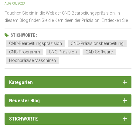
AUG 08, 2023
Tauchen Sie ein in die Welt der CNC-Bearbeitungspräzision. In
diesem Blog finden Sie die Kernideen der Präzision. Entdecken Sie
seine Bedeutung im CNC-Betrieb. Entdecken Sie die Möglichkeiten
zur Kontrolle der Genauigkeit. Erfahren Sie mehr über die Arten von
STICHWORTE :
CNC-Maschinen und so weiter! Prinzi...
CNC-Bearbeitungspräzision
CNC-Präzisionsbearbeitung
CNC-Programm
CNC-Präzision
CAD-Software
Hochpräzise Maschinen
Kategorien
Neuester Blog
STICHWORTE