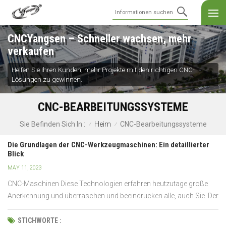
CNCYangsen – Schneller wachsen, mehr
verkaufen
Helfen Sie Ihren Kunden, mehr Projekte mit den richtigen CNC-
Lösungen zu gewinnen.
CNC-BEARBEITUNGSSYSTEME
Heim
CNC-Bearbeitungssysteme
Sie Befinden Sich In :
/
/
Die Grundlagen der CNC-Werkzeugmaschinen: Ein detaillierter
Blick
MAY 11, 2023
CNC-Maschinen Diese Technologien erfahren heutzutage große
Anerkennung und überraschen und beeindrucken alle, auch Sie. Der
Mensch von früher hätte sich nicht einmal in seinen kühnsten
Träumen vorstellen können, dass diese Welt jemals in ein so
STICHWORTE :