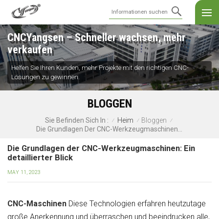
CNCYangsen – Schneller wachsen, mehr
verkaufen
Helfen Sie Ihren Kunden, mehr Projekte mit den richtigen CNC-
Lösungen zu gewinnen.
BLOGGEN
Heim
Bloggen
Sie Befinden Sich In :
/
/
/
Die Grundlagen Der CNC-Werkzeugmaschinen: Ein Detaillierter Blick
Die Grundlagen der CNC-Werkzeugmaschinen: Ein
detaillierter Blick
MAY 11, 2023
CNC-Maschinen
Diese Technologien erfahren heutzutage
große Anerkennung und überraschen und beeindrucken alle,