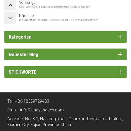
Vorherige
Was ist ein CNC-Bearbeitungszentrum und wie funktioniert es?
Nächste
Die Zukunft der Fertigung – Der Aufstieg der CNC-Werkzeugmaschinen
Kategorien
Neuester Blog
STICHWORTE
Tel :
+86-18359729483
Email :
info@cncyangsen.com
Adresse : No. 3-1, Nantang Road, Guankou Town, Jimei District,
Xiamen City, Fujian Province, China