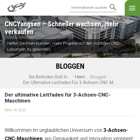
CNCYangsen – Schneller wachsen, mehr
verkaufen
Helfen Sie Ihren Kunden, mehr Projekte mit den richtigen CNC-
Lösungen zu gewinnen.
BLOGGEN
Heim
Bloggen
Sie Befinden Sich In :
/
/
/
Der Ultimative Leitfaden Für 3-Achsen-CNC-Maschinen
Der ultimative Leitfaden für 3-Achsen-CNC-
Maschinen
MAY 19, 2023
Willkommen im unglaublichen Universum von
3-Achsen-
CNC-Maschinen
, wo Genauigkeit und Innovation vereinen!