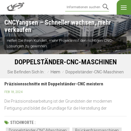
CNCYangsen – Schneller wachsen, mehr
verkaufen
Helfen Sie Ihren Kunden, mehr Projekte mit den richtigen CNC-
Lösungen zu gewinnen.
DOPPELSTÄNDER-CNC-MASCHINEN
Heim
Doppelständer-CNC-Maschinen
Sie Befinden Sich In :
/
/
Präzisionsschnitte mit Doppelständer-CNC meistern
FEB 18, 2024
Die Präzisionsbearbeitung ist der Grundstein der modernen
Fertigung und bildet die Grundlage für die Herstellung der
komplexesten Komponenten mit unübertroffener Genauigkeit.
Doppelständer-CNC-Maschinen sind bedeutende Akteure auf
STICHWORTE :
diesem Gebiet und gestalten die industrielle Produktion durch
Doppelständer-CNC-Maschinen
Brückenfräsmaschinen