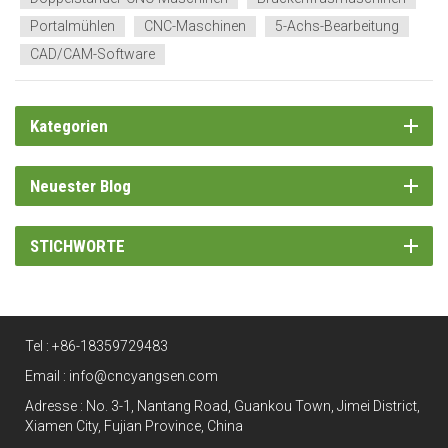
präzis...
Portalmühlen
CNC-Maschinen
5-Achs-Bearbeitung
CAD/CAM-Software
Kategorien
Neuester Blog
STICHWORTE
Tel :
+86-18359729483
Email :
info@cncyangsen.com
Adresse : No. 3-1, Nantang Road, Guankou Town, Jimei District,
Xiamen City, Fujian Province, China