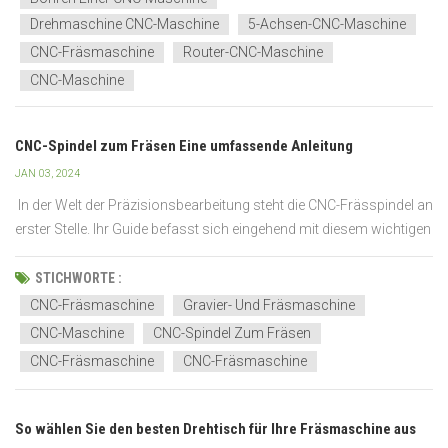
Drehmaschine CNC-Maschine
5-Achsen-CNC-Maschine
CNC-Fräsmaschine
Router-CNC-Maschine
CNC-Maschine
CNC-Spindel zum Fräsen Eine umfassende Anleitung
JAN 03, 2024
In der Welt der Präzisionsbearbeitung steht die CNC-Frässpindel an
erster Stelle. Ihr Guide befasst sich eingehend mit diesem wichtigen
Werkzeug. Durch diesen umfassenden Leitfaden erhalten Sie
Einblicke in die Auswahl und Wartung. Das Ziel: Sie mit Wissen
STICHWORTE :
direkt von Branchenexperten auszustat...
CNC-Fräsmaschine
Gravier- Und Fräsmaschine
CNC-Maschine
CNC-Spindel Zum Fräsen
CNC-Fräsmaschine
CNC-Fräsmaschine
So wählen Sie den besten Drehtisch für Ihre Fräsmaschine aus