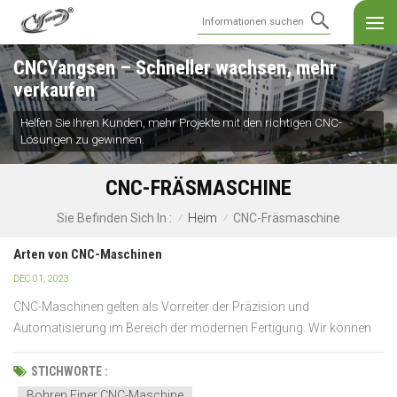
CNCYangsen – Schneller wachsen, mehr
verkaufen
Helfen Sie Ihren Kunden, mehr Projekte mit den richtigen CNC-
Lösungen zu gewinnen.
CNC-FRÄSMASCHINE
Heim
CNC-Fräsmaschine
Sie Befinden Sich In :
/
/
Arten von CNC-Maschinen
DEC 01, 2023
CNC-Maschinen gelten als Vorreiter der Präzision und
Automatisierung im Bereich der modernen Fertigung. Wir können
ihre Werkzeuge mit computergestützten Funktionen steuern. Diese
Maschinen sorgen für eine nahtlose Verbindung von Technologie
STICHWORTE :
und Fertigungskapazitäten. Eine CNC-Maschine ist ein progra...
Bohren Einer CNC-Maschine