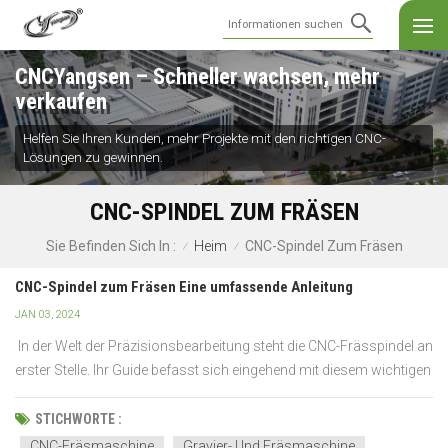
CNCYangsen – Schneller wachsen, mehr
verkaufen
Helfen Sie Ihren Kunden, mehr Projekte mit den richtigen CNC-
Lösungen zu gewinnen.
CNC-SPINDEL ZUM FRÄSEN
Heim
CNC-Spindel Zum Fräsen
Sie Befinden Sich In :
/
/
CNC-Spindel zum Fräsen Eine umfassende Anleitung
JAN 03, 2024
In der Welt der Präzisionsbearbeitung steht die CNC-Frässpindel an
erster Stelle. Ihr Guide befasst sich eingehend mit diesem wichtigen
Werkzeug. Durch diesen umfassenden Leitfaden erhalten Sie
Einblicke in die Auswahl und Wartung. Das Ziel: Sie mit Wissen
STICHWORTE :
direkt von Branchenexperten auszustat...
CNC-Fräsmaschine
Gravier- Und Fräsmaschine