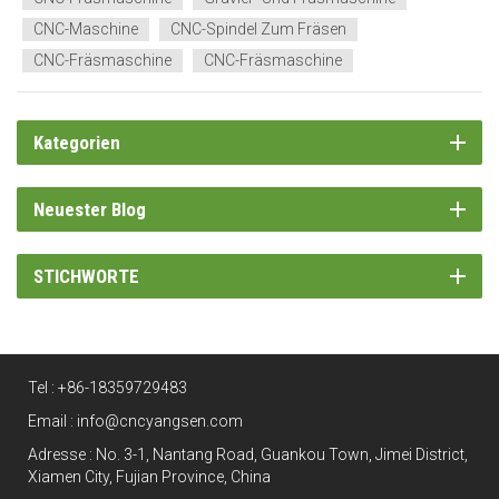
CNC-Maschine
CNC-Spindel Zum Fräsen
CNC-Fräsmaschine
CNC-Fräsmaschine
Kategorien
Neuester Blog
STICHWORTE
Tel :
+86-18359729483
Email :
info@cncyangsen.com
Adresse : No. 3-1, Nantang Road, Guankou Town, Jimei District,
Xiamen City, Fujian Province, China