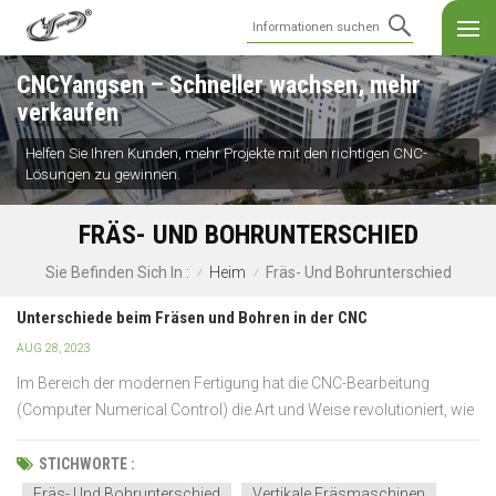
CNCYangsen – Schneller wachsen, mehr
verkaufen
Helfen Sie Ihren Kunden, mehr Projekte mit den richtigen CNC-
Lösungen zu gewinnen.
FRÄS- UND BOHRUNTERSCHIED
Heim
Fräs- Und Bohrunterschied
Sie Befinden Sich In :
/
/
Unterschiede beim Fräsen und Bohren in der CNC
AUG 28, 2023
Im Bereich der modernen Fertigung hat die CNC-Bearbeitung
(Computer Numerical Control) die Art und Weise revolutioniert, wie
komplizierte Teile hergestellt werden. Zwei grundlegende Prozesse
in der CNC-Bearbeitung sind Fräsen und Bohren, die jeweils
STICHWORTE :
unterschiedliche Zwecke mit einzigartigen Eigensch...
Fräs- Und Bohrunterschied
Vertikale Fräsmaschinen