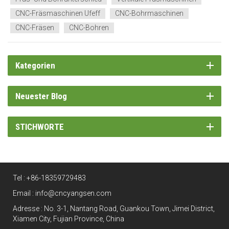
CNC-Fräsmaschinen Ufeff
CNC-Bohrmaschinen
CNC-Fräsen
CNC-Bohren
Kategorien
Neuester Blog
STICHWORTE
Tel :
+86-18359729483
Email :
info@cncyangsen.com
Adresse : No. 3-1, Nantang Road, Guankou Town, Jimei District,
Xiamen City, Fujian Province, China