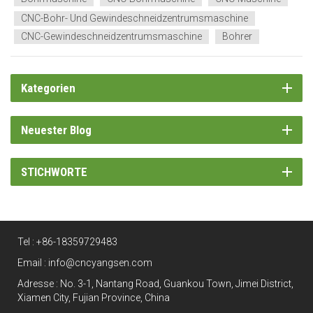
CNC-Bohr- Und Gewindeschneidzentrumsmaschine
CNC-Gewindeschneidzentrumsmaschine
Bohrer
Kategorien
Neuester Blog
STICHWORTE
Tel :
+86-18359729483
Email :
info@cncyangsen.com
Adresse : No. 3-1, Nantang Road, Guankou Town, Jimei District,
Xiamen City, Fujian Province, China