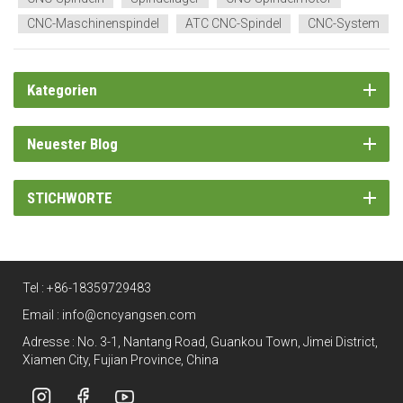
CNC-Maschinenspindel
ATC CNC-Spindel
CNC-System
Kategorien
Neuester Blog
STICHWORTE
Tel :
+86-18359729483
Email :
info@cncyangsen.com
Adresse : No. 3-1, Nantang Road, Guankou Town, Jimei District,
Xiamen City, Fujian Province, China