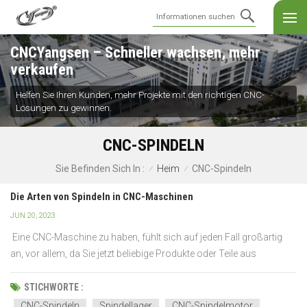
CNCYangsen – Schneller wachsen, mehr
verkaufen
Helfen Sie Ihren Kunden, mehr Projekte mit den richtigen CNC-
Lösungen zu gewinnen.
CNC-SPINDELN
Heim
CNC-Spindeln
Sie Befinden Sich In :
/
/
Die Arten von Spindeln in CNC-Maschinen
JUN 20, 2023
Eine CNC-Maschine zu haben, fühlt sich auf jeden Fall großartig
an, vor allem, da Sie jetzt beliebige Produkte oder Teile aus
unterschiedlichen Typen herstellen können von Materialien. Um
eine ordnungsgemäße Funktion zu gewährleisten, müssen Sie
STICHWORTE :
einen genauen Blick in das Innere des Geräts wer...
CNC-Spindeln
Spindellager
CNC-Spindelmotor