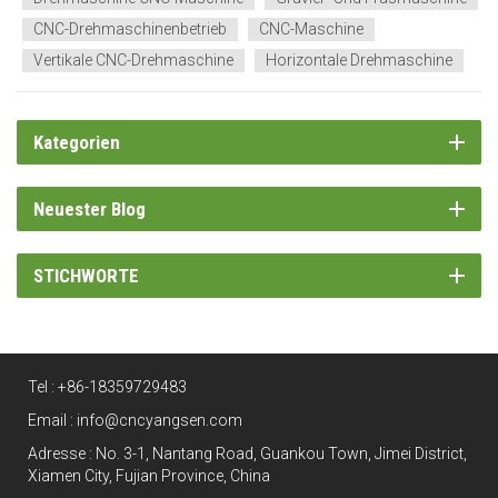
CNC-Drehmaschinenbetrieb
CNC-Maschine
Vertikale CNC-Drehmaschine
Horizontale Drehmaschine
Kategorien
Neuester Blog
STICHWORTE
Tel :
+86-18359729483
Email :
info@cncyangsen.com
Adresse : No. 3-1, Nantang Road, Guankou Town, Jimei District,
Xiamen City, Fujian Province, China