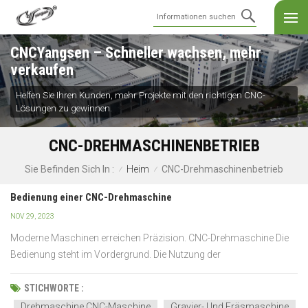
CNCYangsen – Schneller wachsen, mehr
verkaufen
Helfen Sie Ihren Kunden, mehr Projekte mit den richtigen CNC-
Lösungen zu gewinnen.
CNC-DREHMASCHINENBETRIEB
Heim
CNC-Drehmaschinenbetrieb
Sie Befinden Sich In :
/
/
Bedienung einer CNC-Drehmaschine
NOV 29, 2023
Moderne Maschinen erreichen Präzision. CNC-Drehmaschine Die
Bedienung steht im Vordergrund. Die Nutzung der
Leistungsfähigkeit dieses Tools verändert Branchen. Hier erfahren
Sie mehr über seine Bedeutung. Am Ende werden Sie die Feinheiten
STICHWORTE :
einer effektiven Dreharbeit verstehen. Die Grundlagen v...
Drehmaschine CNC-Maschine
Gravier- Und Fräsmaschine