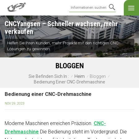
CNCYangsen – Schneller wachsen, mehr
verkaufen
Helfen Sie Ihren Kunden, mehr Projekte mit den richtigen CNC-
Lösungen zu gewinnen.
BLOGGEN
Heim
Bloggen
Sie Befinden Sich In :
/
/
/
Bedienung Einer CNC-Drehmaschine
Bedienung einer CNC-Drehmaschine
NOV 29, 2023
Moderne Maschinen erreichen Präzision.
CNC-
Drehmaschine
Die Bedienung steht im Vordergrund. Die