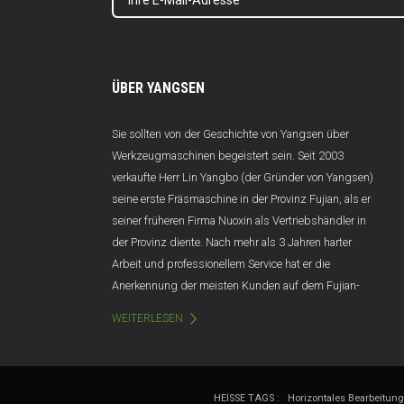
ÜBER YANGSEN
Sie sollten von der Geschichte von Yangsen über
Werkzeugmaschinen begeistert sein. Seit 2003
verkaufte Herr Lin Yangbo (der Gründer von Yangsen)
seine erste Fräsmaschine in der Provinz Fujian, als er
seiner früheren Firma Nuoxin als Vertriebshändler in
der Provinz diente. Nach mehr als 3 Jahren harter
Arbeit und professionellem Service hat er die
Anerkennung der meisten Kunden auf dem Fujian-
Markt gewonnen, und der Jahresumsatz übersteigt
WEITERLESEN
100 Millionen Yuan. Leider wurde Nuoxin aufgrund
von schlechtem Management und
Managementwechseln im Jahr 2006 abrupt
aufgelöst. Betroffen von diesem Schlag hätte Herr Lin
HEISSE TAGS :
Horizontales Bearbeitun