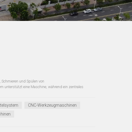
, Schmieren und Spülen von
em unterstützt eine Maschine, während ein zentrales
telsystem
CNC-Werkzeugmaschinen
chinen