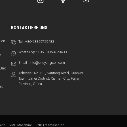
KONTAKTIERE UNS
tion
Tel :
+86-18359729483
WhatsApp :
+86-18359729483
e
Email :
info@cncyangsen.com
t Und
Adresse : No. 3-1, Nantang Road, Guankou
Town, Jimei District, Xiamen City, Fujian
Province, China
r:
ine
VMC-Maschine
CNC-Fräsmaschine