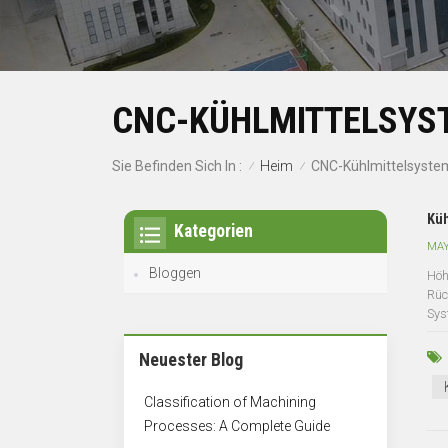
CNC-KÜHLMITTELSYS
Heim
Sie Befinden Sich In :
CNC-Kühlmittelsyste
/
/
Küh
Kategorien
MAY
Bloggen
Höh
Rüc
Sys
Neuester Blog
Classification of Machining
Processes: A Complete Guide