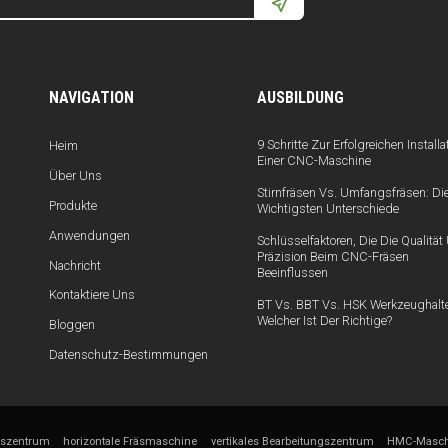
NAVIGATION
AUSBILDUNG
9 Schritte Zur Erfolgreichen Installa
Heim
Einer CNC-Maschine
Über Uns
Stirnfräsen Vs. Umfangsfräsen: Di
Produkte
Wichtigsten Unterschiede
Anwendungen
Schlüsselfaktoren, Die Die Qualitä
Präzision Beim CNC-Fräsen
Nachricht
Beeinflussen
Kontaktiere Uns
BT Vs. BBT Vs. HSK Werkzeughalte
Welcher Ist Der Richtige?
Bloggen
Datenschutz-Bestimmungen
gszentrum
horizontale Fräsmaschine
vertikales Bearbeitungszentrum
HMC-Masch