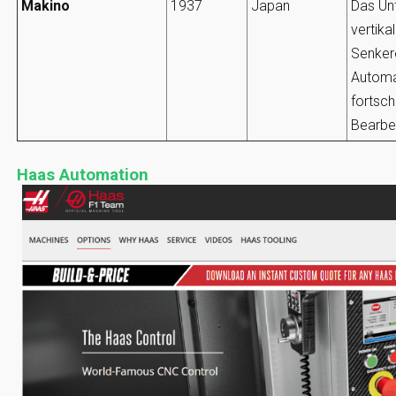
Makino
1937
Japan
Das Un
vertika
Senker
Automat
fortsch
Bearbei
Haas Automation