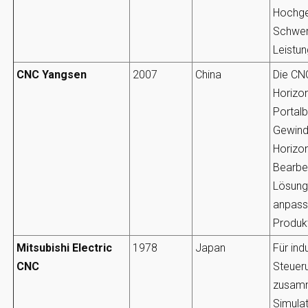
Hochge
Schwer
Leistun
CNC Yangsen
2007
China
Die CNC
Horizon
Portalb
Gewind
Horizo
Bearbe
Lösunge
anpass
Produkt
Mitsubishi Electric
1978
Japan
Für ind
CNC
Steuer
zusamm
Simula