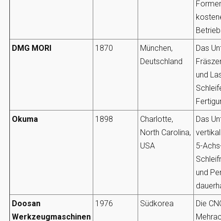
Formen
kostene
Betrieb
DMG MORI
1870
München,
Das Un
Deutschland
Fräszen
und Las
Schleif
Fertigu
Okuma
1898
Charlotte,
Das Un
North Carolina,
vertika
USA
5-Achs-
Schlei
und Per
dauerha
Doosan
1976
Südkorea
Die CN
Werkzeugmaschinen
Mehrac