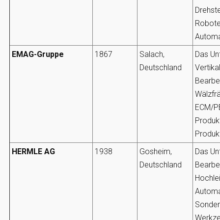
Drehst
Roboter
Automa
EMAG-Gruppe
1867
Salach,
Das Un
Deutschland
Vertik
Bearbe
Wälzfr
ECM/PE
Produk
Produk
HERMLE AG
1938
Gosheim,
Das Un
Deutschland
Bearbe
Hochle
Automa
Sonder
Werkze