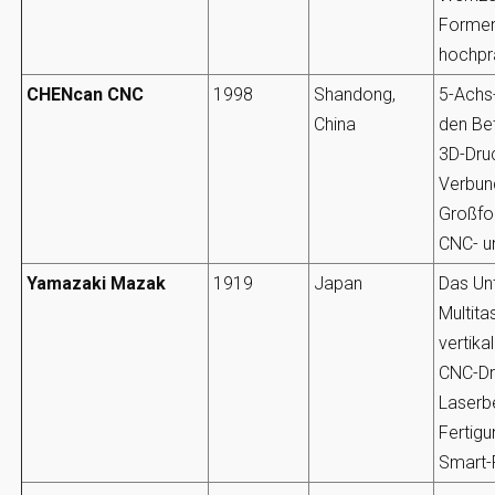
Formen
hochprä
CHENcan CNC
1998
Shandong,
5-Achs
China
den Bet
3D-Dru
Verbun
Großfo
CNC- un
Yamazaki Mazak
1919
Japan
Das Un
Multit
vertika
CNC-Dr
Laserb
Fertig
Smart-