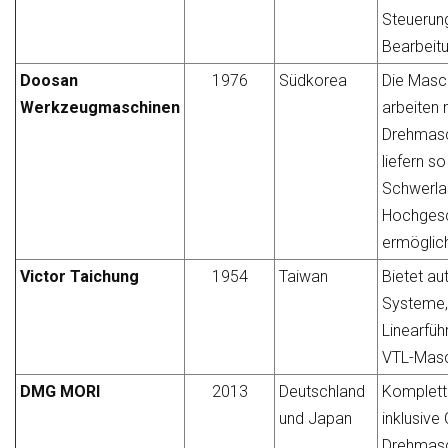
Steuerung
Bearbeit
Doosan
1976
Südkorea
Die Masc
Werkzeugmaschinen
arbeiten 
Drehmas
liefern s
Schwerlas
Hochgesc
ermöglic
Victor Taichung
1954
Taiwan
Bietet au
Systeme, 
Linearfü
VTL-Masc
DMG MORI
2013
Deutschland
Komplett
und Japan
inklusiv
Drehmasc