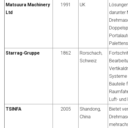
Matsuura Machinery
1991
UK
Lösungen 
Ltd
darunter 
Drehmasc
Doppelsp
Portalaut
Paletten
Starrag-Gruppe
1862
Rorschach,
Fortschrit
Schweiz
Bearbeitu
Vertikald
Systeme 
Bauteile f
Raumfahrt
Luft- und
TSINFA
2005
Shandong,
Bietet v
China
Drehmasc
mehrachs