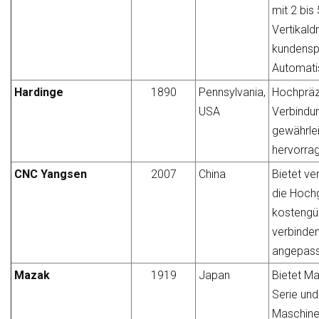
mit 2 bis
Vertikal
kundensp
Automatis
Hardinge
1890
Pennsylvania,
Hochpräz
USA
Verbindu
gewährle
hervorra
CNC Yangsen
2007
China
Bietet ve
die Hoch
kostengü
verbinden
angepass
Mazak
1919
Japan
Bietet M
Serie und
Maschine