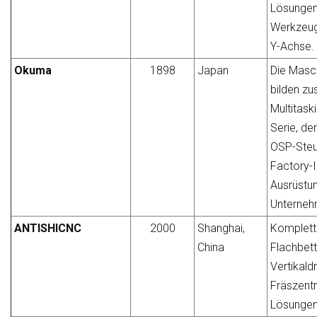
Lösungen
Werkzeug
Y-Achse.
Okuma
1898
Japan
Die Masc
bilden z
Multitas
Serie, d
OSP-Steu
Factory-
Ausrüstu
Unterneh
ANTISHICNC
2000
Shanghai,
Komplett
China
Flachbett
Vertikal
Fräszent
Lösungen