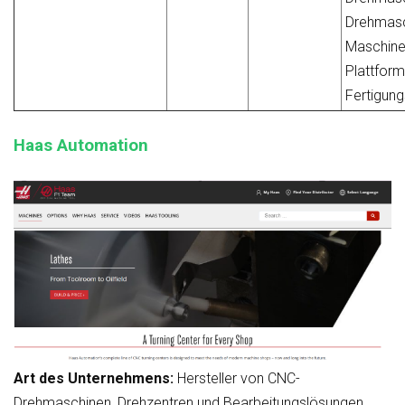
Drehmasc
Maschinen
Plattform
Fertigun
Haas Automation
Art des Unternehmens:
Hersteller von CNC-
Drehmaschinen, Drehzentren und Bearbeitungslösungen