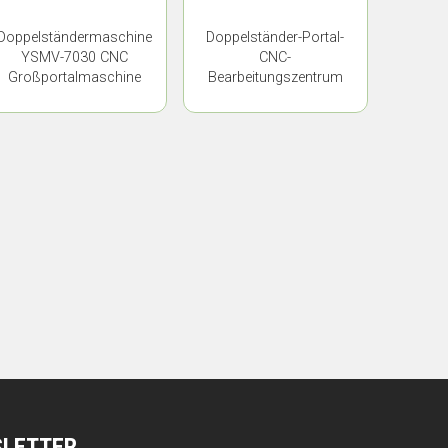
Doppelständermaschine
Doppelständer-Portal-
YSMV-7030 CNC
CNC-
Großportalmaschine
Bearbeitungszentrum
YSMV-5021
SLETTER