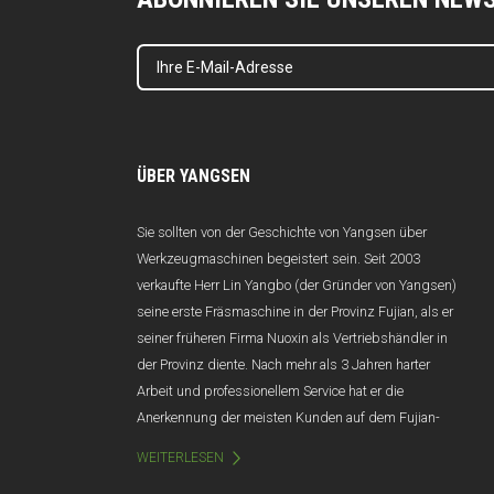
ÜBER YANGSEN
Sie sollten von der Geschichte von Yangsen über
Werkzeugmaschinen begeistert sein. Seit 2003
verkaufte Herr Lin Yangbo (der Gründer von Yangsen)
seine erste Fräsmaschine in der Provinz Fujian, als er
seiner früheren Firma Nuoxin als Vertriebshändler in
der Provinz diente. Nach mehr als 3 Jahren harter
Arbeit und professionellem Service hat er die
Anerkennung der meisten Kunden auf dem Fujian-
Markt gewonnen, und der Jahresumsatz übersteigt
WEITERLESEN
100 Millionen Yuan. Leider wurde Nuoxin aufgrund