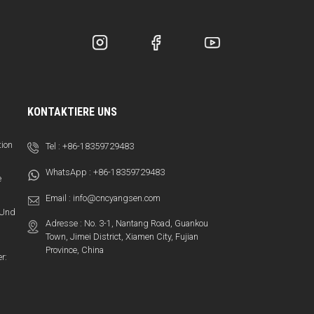
KONTAKTIERE UNS
tion
Tel :
+86-18359729483
WhatsApp :
+86-18359729483
e
Email :
info@cncyangsen.com
t Und
Adresse : No. 3-1, Nantang Road, Guankou
Town, Jimei District, Xiamen City, Fujian
Province, China
r: