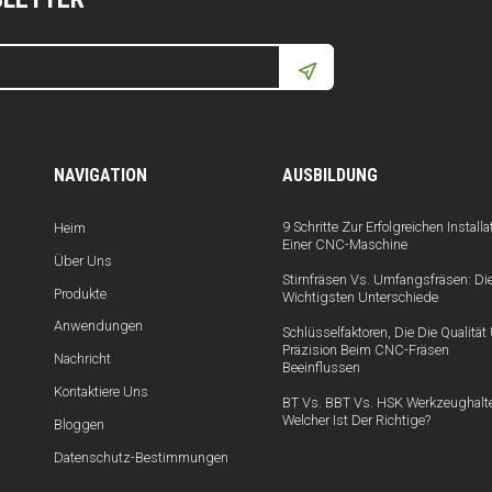
NAVIGATION
AUSBILDUNG
9 Schritte Zur Erfolgreichen Installa
Heim
Einer CNC-Maschine
Über Uns
Stirnfräsen Vs. Umfangsfräsen: Di
Produkte
Wichtigsten Unterschiede
Anwendungen
Schlüsselfaktoren, Die Die Qualitä
Präzision Beim CNC-Fräsen
Nachricht
Beeinflussen
Kontaktiere Uns
BT Vs. BBT Vs. HSK Werkzeughalte
Welcher Ist Der Richtige?
Bloggen
Datenschutz-Bestimmungen