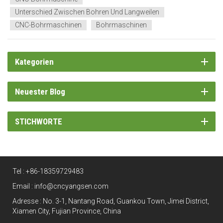
Unterschied Zwischen Bohren Und Langweilen
CNC-Bohrmaschinen
Bohrmaschinen
Kategorien
Neuester Blog
STICHWORTE
Tel :
+86-18359729483
Email :
info@cncyangsen.com
Adresse : No. 3-1, Nantang Road, Guankou Town, Jimei District,
Xiamen City, Fujian Province, China