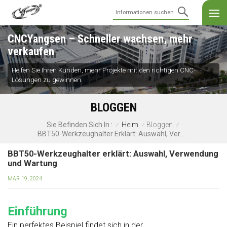
CNCYangsen – Schneller wachsen, mehr
verkaufen
Helfen Sie Ihren Kunden, mehr Projekte mit den richtigen CNC-
Lösungen zu gewinnen.
BLOGGEN
Heim
Bloggen
Sie Befinden Sich In :
/
/
/
BBT50-Werkzeughalter Erklärt: Auswahl, Verwendung Und Wartung
BBT50-Werkzeughalter erklärt: Auswahl, Verwendung
und Wartung
MAR 19, 2024
Einführung
Ein perfektes Beispiel findet sich in der