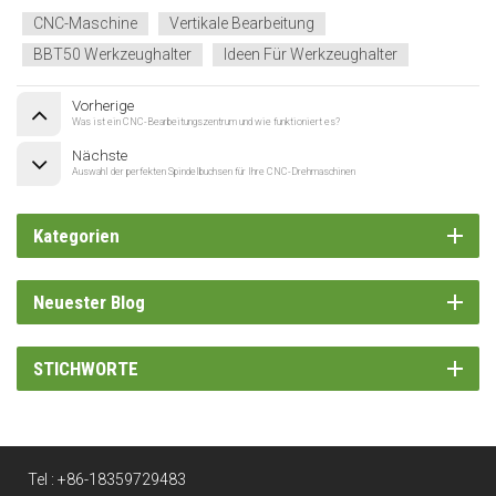
CNC-Maschine
Vertikale Bearbeitung
BBT50 Werkzeughalter
Ideen Für Werkzeughalter
Vorherige
Was ist ein CNC-Bearbeitungszentrum und wie funktioniert es?
Nächste
Auswahl der perfekten Spindelbuchsen für Ihre CNC-Drehmaschinen
Kategorien
Neuester Blog
STICHWORTE
Tel :
+86-18359729483