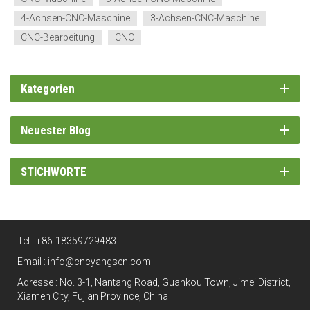
4-Achsen-CNC-Maschine
3-Achsen-CNC-Maschine
CNC-Bearbeitung
CNC
Kategorien
Neuester Blog
STICHWORTE
Tel :
+86-18359729483
Email :
info@cncyangsen.com
Adresse : No. 3-1, Nantang Road, Guankou Town, Jimei District,
Xiamen City, Fujian Province, China