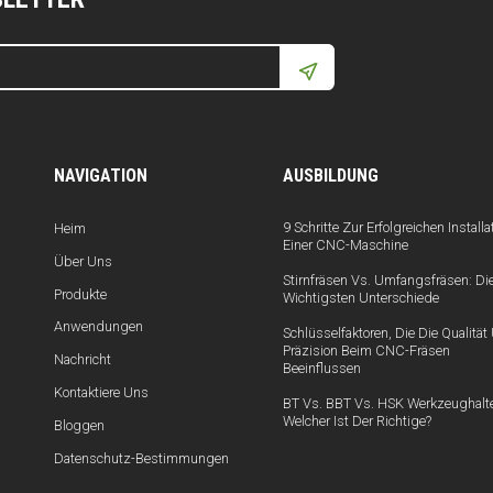
NAVIGATION
AUSBILDUNG
9 Schritte Zur Erfolgreichen Installa
Heim
Einer CNC-Maschine
Über Uns
Stirnfräsen Vs. Umfangsfräsen: Di
Produkte
Wichtigsten Unterschiede
Anwendungen
Schlüsselfaktoren, Die Die Qualitä
Präzision Beim CNC-Fräsen
Nachricht
Beeinflussen
Kontaktiere Uns
BT Vs. BBT Vs. HSK Werkzeughalte
Welcher Ist Der Richtige?
Bloggen
Datenschutz-Bestimmungen