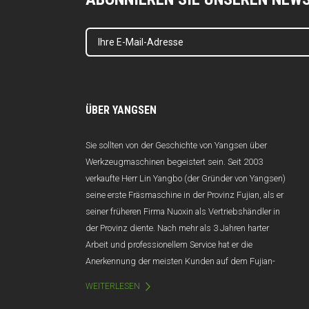
ÜBER YANGSEN
Sie sollten von der Geschichte von Yangsen über
Werkzeugmaschinen begeistert sein. Seit 2003
verkaufte Herr Lin Yangbo (der Gründer von Yangsen)
seine erste Fräsmaschine in der Provinz Fujian, als er
seiner früheren Firma Nuoxin als Vertriebshändler in
der Provinz diente. Nach mehr als 3 Jahren harter
Arbeit und professionellem Service hat er die
Anerkennung der meisten Kunden auf dem Fujian-
Markt gewonnen, und der Jahresumsatz übersteigt
WEITERLESEN
100 Millionen Yuan. Leider wurde Nuoxin aufgrund