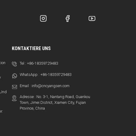
KONTAKTIERE UNS
tion
Tel :
+86-18359729483
WhatsApp :
+86-18359729483
e
Email :
info@cncyangsen.com
t Und
Adresse : No. 3-1, Nantang Road, Guankou
Town, Jimei District, Xiamen City, Fujian
Province, China
r: