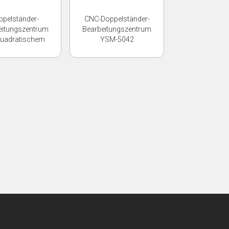
ppelständer-
CNC-Doppelständer-
eitungszentrum
Bearbeitungszentrum
quadratischem
YSM-5042
ßel YSM-5032