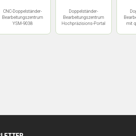
CNC-Doppelständer-
Doppelständer-
Do
Bearbeitungszentrum
Bearbeitungszentrum
Bearb
YSM-9038
Hochpräzisions-Portal
mit 
YSM-7042
Stö
SLETTER