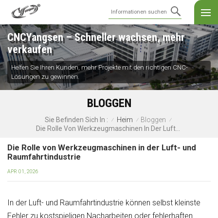
CNCYangsen – Schneller wachsen, mehr
verkaufen
Helfen Sie Ihren Kunden, mehr Projekte mit den richtigen CNC-
Lösungen zu gewinnen.
BLOGGEN
Heim
Bloggen
Sie Befinden Sich In :
/
/
/
Die Rolle Von Werkzeugmaschinen In Der Luft- Und Raumfahrtindustrie
Die Rolle von Werkzeugmaschinen in der Luft- und
Raumfahrtindustrie
APR 01, 2026
In der Luft- und Raumfahrtindustrie können selbst kleinste
Fehler zu kostspieligen Nacharbeiten oder fehlerhaften