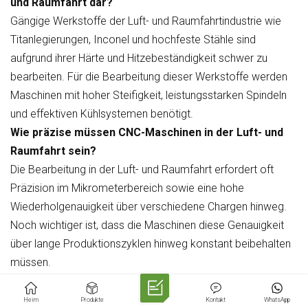
und Raumfahrt dar?
Gängige Werkstoffe der Luft- und Raumfahrtindustrie wie
Titanlegierungen, Inconel und hochfeste Stähle sind
aufgrund ihrer Härte und Hitzebeständigkeit schwer zu
bearbeiten. Für die Bearbeitung dieser Werkstoffe werden
Maschinen mit hoher Steifigkeit, leistungsstarken Spindeln
und effektiven Kühlsystemen benötigt.
Wie präzise müssen CNC-Maschinen in der Luft- und
Raumfahrt sein?
Die Bearbeitung in der Luft- und Raumfahrt erfordert oft
Präzision im Mikrometerbereich sowie eine hohe
Wiederholgenauigkeit über verschiedene Chargen hinweg.
Noch wichtiger ist, dass die Maschinen diese Genauigkeit
über lange Produktionszyklen hinweg konstant beibehalten
müssen.
Was sind die größten Herausforderungen bei der
Bearbeitung in der Luft- und Raumfahrtindustrie?
Heim
Produkte
Kontakt
WhatsApp