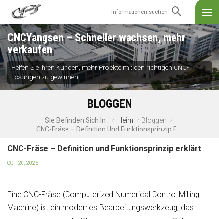
CNCYangsen – Schneller wachsen, mehr
verkaufen
Helfen Sie Ihren Kunden, mehr Projekte mit den richtigen CNC-
Lösungen zu gewinnen.
BLOGGEN
Heim
Bloggen
Sie Befinden Sich In :
/
/
/
CNC-Fräse – Definition Und Funktionsprinzip Erklärt
CNC-Fräse – Definition und Funktionsprinzip erklärt
OCT 20, 2025
Eine CNC-Fräse (Computerized Numerical Control Milling
Machine) ist ein modernes Bearbeitungswerkzeug, das