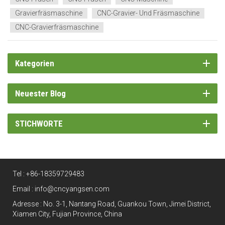
Gravierfräsmaschine
CNC-Gravier- Und Fräsmaschine
CNC-Gravierfräsmaschine
Kategorien
Neuester Blog
STICHWORTE
Tel :
+86-18359729483
Email :
info@cncyangsen.com
Adresse : No. 3-1, Nantang Road, Guankou Town, Jimei District,
Xiamen City, Fujian Province, China