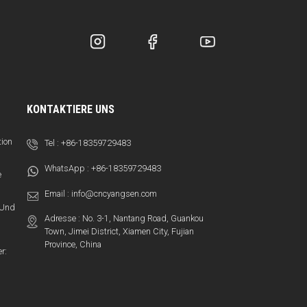
KONTAKTIERE UNS
tion
Tel :
+86-18359729483
WhatsApp :
+86-18359729483
e
Email :
info@cncyangsen.com
t Und
Adresse : No. 3-1, Nantang Road, Guankou
Town, Jimei District, Xiamen City, Fujian
Province, China
r: