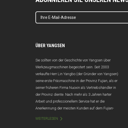
ÜBER YANGSEN
Sie sollten von der Geschichte von Yangsen über
Werkzeugmaschinen begeistert sein. Seit 2003
verkaufte Herr Lin Yangbo (der Gründer von Yangsen)
seine erste Fräsmaschine in der Provinz Fujian, als er
seiner früheren Firma Nuoxin als Vertriebshändler in
der Provinz diente. Nach mehr als 3 Jahren harter
Arbeit und professionellem Service hat er die
Anerkennung der meisten Kunden auf dem Fujian-
Markt gewonnen, und der Jahresumsatz übersteigt
WEITERLESEN
100 Millionen Yuan. Leider wurde Nuoxin aufgrund