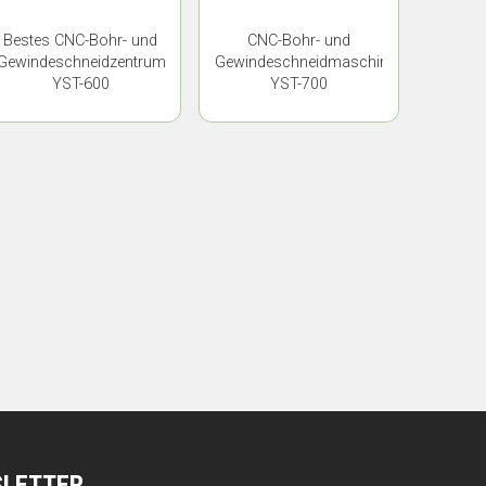
Bestes CNC-Bohr- und
CNC-Bohr- und
Gewindeschneidzentrum
Gewindeschneidmaschine
YST-600
YST-700
SLETTER