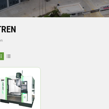
TREN
en