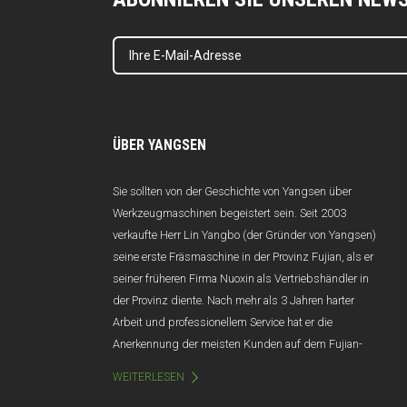
ÜBER YANGSEN
Sie sollten von der Geschichte von Yangsen über
Werkzeugmaschinen begeistert sein. Seit 2003
verkaufte Herr Lin Yangbo (der Gründer von Yangsen)
seine erste Fräsmaschine in der Provinz Fujian, als er
seiner früheren Firma Nuoxin als Vertriebshändler in
der Provinz diente. Nach mehr als 3 Jahren harter
Arbeit und professionellem Service hat er die
Anerkennung der meisten Kunden auf dem Fujian-
Markt gewonnen, und der Jahresumsatz übersteigt
WEITERLESEN
100 Millionen Yuan. Leider wurde Nuoxin aufgrund