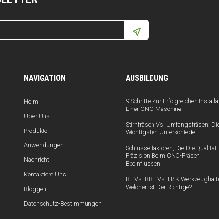
NAVIGATION
AUSBILDUNG
9 Schritte Zur Erfolgreichen Installa
Heim
Einer CNC-Maschine
Über Uns
Stirnfräsen Vs. Umfangsfräsen: Di
Produkte
Wichtigsten Unterschiede
Anwendungen
Schlüsselfaktoren, Die Die Qualitä
Präzision Beim CNC-Fräsen
Nachricht
Beeinflussen
Kontaktiere Uns
BT Vs. BBT Vs. HSK Werkzeughalte
Welcher Ist Der Richtige?
Bloggen
Datenschutz-Bestimmungen