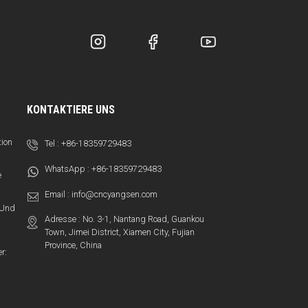
KONTAKTIERE UNS
tion
Tel :
+86-18359729483
WhatsApp :
+86-18359729483
e
Email :
info@cncyangsen.com
t Und
Adresse : No. 3-1, Nantang Road, Guankou
Town, Jimei District, Xiamen City, Fujian
Province, China
r: