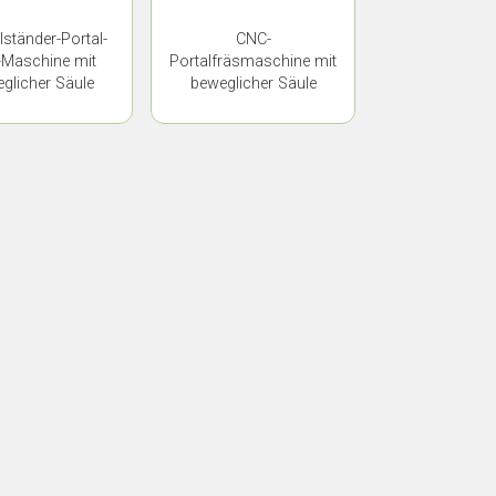
ständer-Portal-
CNC-
Maschine mit
Portalfräsmaschine mit
glicher Säule
beweglicher Säule
SMD-16042
YSMD-14042