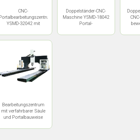
CNC-
Doppelständer-CNC-
Doppel
Portalbearbeitungszentrum
Maschine YSMD-18042
CNC-
YSMD-32042 mit
Portal-
bewe
beweglicher Säule
Bearbeitungszentrum
Y
mit beweglicher Säule
Bearbeitungszentrum
mit verfahrbarer Säule
und Portalbauweise
YSMD-12042