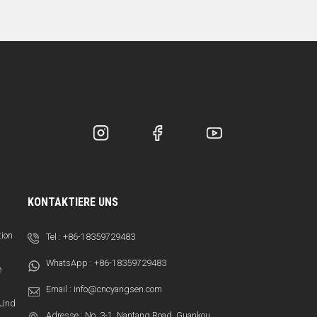
KONTAKTIERE UNS
tion
Tel :
+86-18359729483
WhatsApp :
+86-18359729483
e
Email :
info@cncyangsen.com
t Und
Adresse : No. 3-1, Nantang Road, Guankou