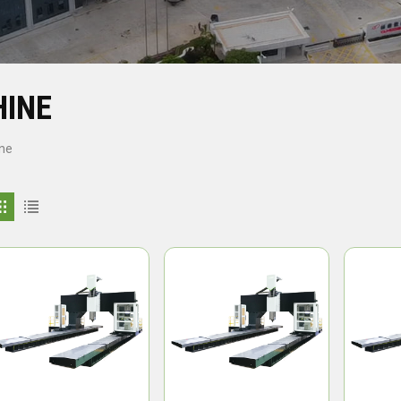
INE
ne