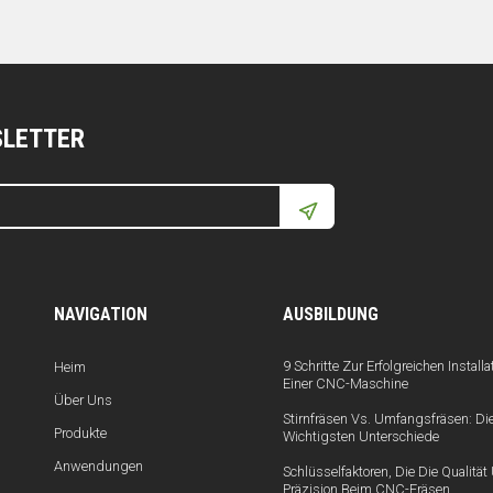
SLETTER
NAVIGATION
AUSBILDUNG
9 Schritte Zur Erfolgreichen Installa
Heim
Einer CNC-Maschine
Über Uns
Stirnfräsen Vs. Umfangsfräsen: Di
Produkte
Wichtigsten Unterschiede
Anwendungen
Schlüsselfaktoren, Die Die Qualitä
Präzision Beim CNC-Fräsen