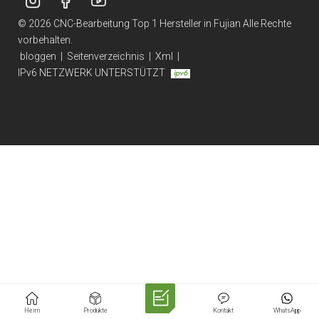
© 2026 CNC-Bearbeitung Top 1 Hersteller in Fujian Alle Rechte
vorbehalten.
bloggen
|
Seitenverzeichnis
|
Xml
|
IPv6 NETZWERK UNTERSTÜTZT
Heim
Produkte
Kontakt
WhatsApp