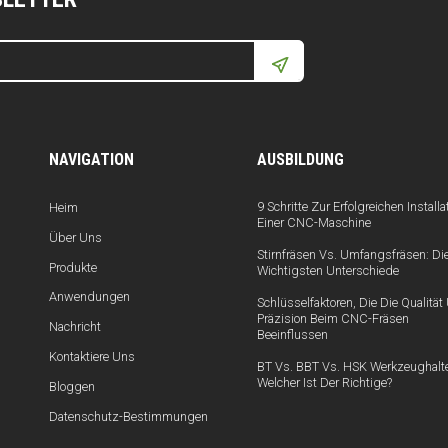
NAVIGATION
AUSBILDUNG
9 Schritte Zur Erfolgreichen Installa
Heim
Einer CNC-Maschine
Über Uns
Stirnfräsen Vs. Umfangsfräsen: Di
Produkte
Wichtigsten Unterschiede
Anwendungen
Schlüsselfaktoren, Die Die Qualitä
Präzision Beim CNC-Fräsen
Nachricht
Beeinflussen
Kontaktiere Uns
BT Vs. BBT Vs. HSK Werkzeughalte
Welcher Ist Der Richtige?
Bloggen
Datenschutz-Bestimmungen