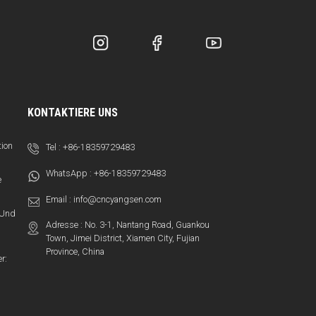
KONTAKTIERE UNS
tion
Tel :
+86-18359729483
WhatsApp :
+86-18359729483
e
Email :
info@cncyangsen.com
t Und
Adresse : No. 3-1, Nantang Road, Guankou
Town, Jimei District, Xiamen City, Fujian
Province, China
r: