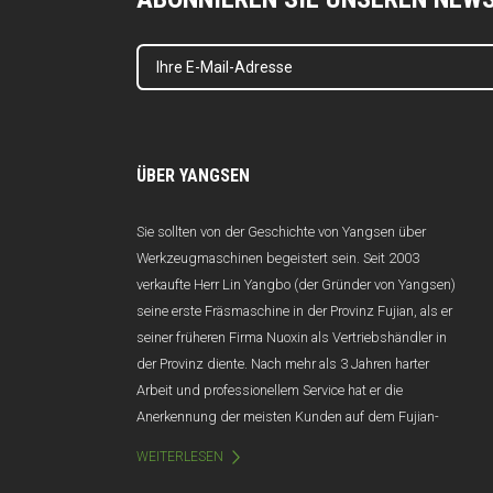
ÜBER YANGSEN
Sie sollten von der Geschichte von Yangsen über
Werkzeugmaschinen begeistert sein. Seit 2003
verkaufte Herr Lin Yangbo (der Gründer von Yangsen)
seine erste Fräsmaschine in der Provinz Fujian, als er
seiner früheren Firma Nuoxin als Vertriebshändler in
der Provinz diente. Nach mehr als 3 Jahren harter
Arbeit und professionellem Service hat er die
Anerkennung der meisten Kunden auf dem Fujian-
Markt gewonnen, und der Jahresumsatz übersteigt
WEITERLESEN
100 Millionen Yuan. Leider wurde Nuoxin aufgrund