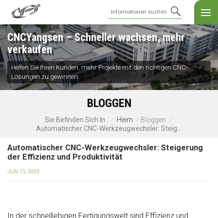
CNCYangsen – Schneller wachsen, mehr
verkaufen
Helfen Sie Ihren Kunden, mehr Projekte mit den richtigen CNC-
Lösungen zu gewinnen.
BLOGGEN
Heim
Bloggen
Sie Befinden Sich In :
/
/
/
Automatischer CNC-Werkzeugwechsler: Steigerung Der Effizienz Und Produktivität
Automatischer CNC-Werkzeugwechsler: Steigerung
der Effizienz und Produktivität
JUN 15, 2023
In der schnelllebigen Fertigungswelt sind Effizienz und